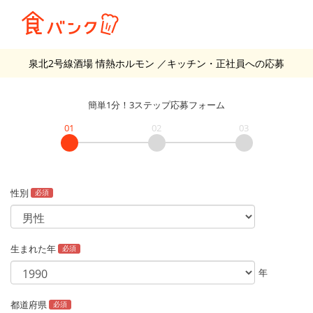
泉北2号線酒場 情熱ホルモン
／キッチン・正社員
への応募
簡単1分！3ステップ応募フォーム
01
02
03
性別
必須
生まれた年
必須
年
都道府県
必須