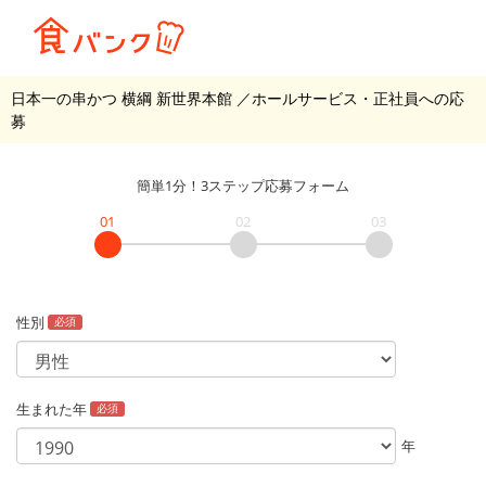
日本一の串かつ 横綱 新世界本館
／ホールサービス・正社員
への応
募
簡単1分！3ステップ応募フォーム
01
02
03
性別
必須
生まれた年
必須
年