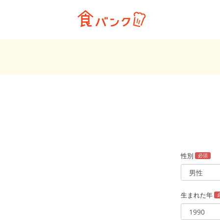
性別
必須
生まれた年