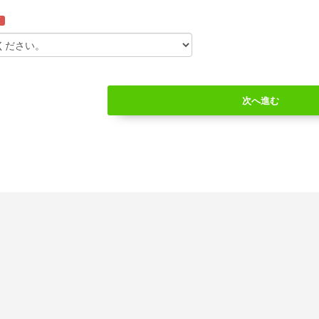
須
次へ進む