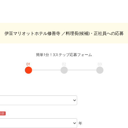
伊豆マリオットホテル修善寺
／料理長(候補)・正社員
への応募
簡単1分！3ステップ応募フォーム
01
02
03
必須
年