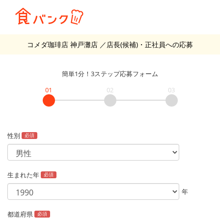
コメダ珈琲店 神戸灘店
／店長(候補)・正社員
への応募
簡単1分！3ステップ応募フォーム
01
02
03
性別
必須
生まれた年
必須
年
都道府県
必須