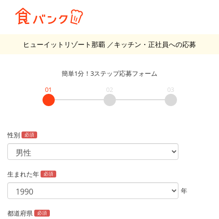
ヒューイットリゾート那覇
／キッチン・正社員
への応募
簡単1分！3ステップ応募フォーム
01
02
03
性別
必須
生まれた年
必須
年
都道府県
必須