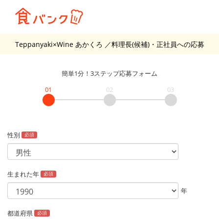
Teppanyaki×Wine あかくろ
／料理長(候補)・正社員
への応募
簡単1分！3ステップ応募フォーム
01
02
03
性別
必須
生まれた年
必須
年
都道府県
必須