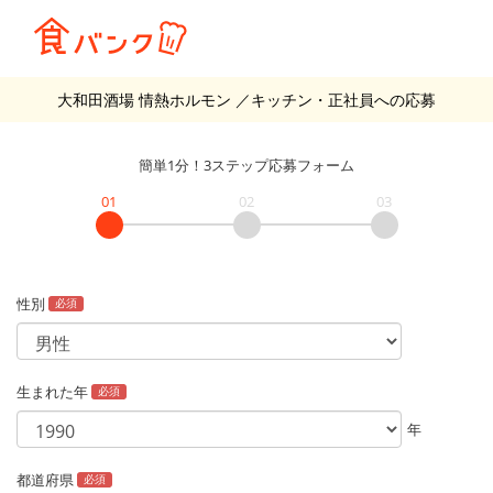
大和田酒場 情熱ホルモン
／キッチン・正社員
への応募
簡単1分！3ステップ応募フォーム
01
02
03
性別
必須
生まれた年
必須
年
都道府県
必須