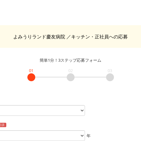
よみうりランド慶友病院
／キッチン・正社員
への応募
簡単1分！3ステップ応募フォーム
01
02
03
必須
年