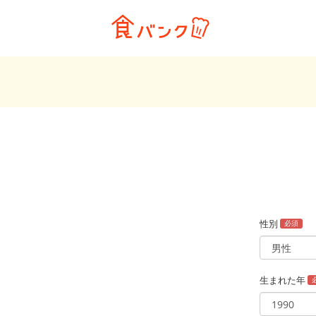
性別
必須
生まれた年