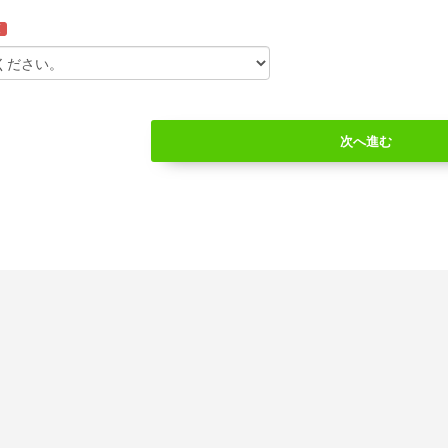
須
次へ進む