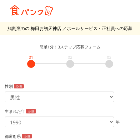
鮨割烹のの 梅田お初天神店
／ホールサービス・正社員
への応募
簡単1分！3ステップ応募フォーム
01
02
03
性別
必須
生まれた年
必須
年
都道府県
必須