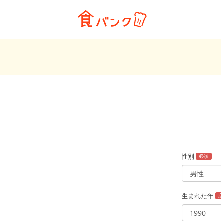
性別
必須
生まれた年