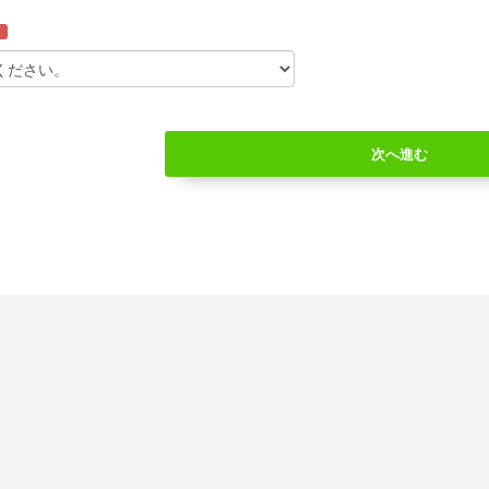
須
次へ進む