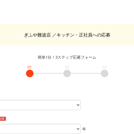
ぎふや難波店
／キッチン・正社員
への応募
簡単1分！3ステップ応募フォーム
01
02
03
必須
年