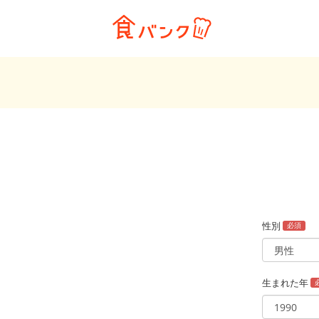
性別
必須
生まれた年