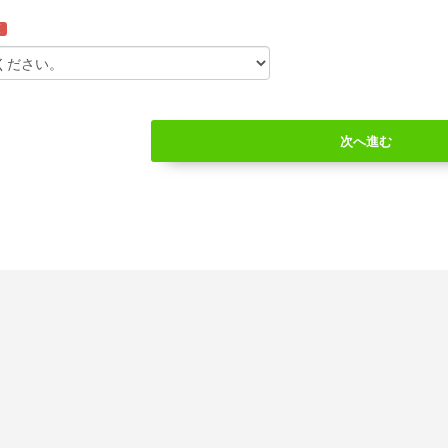
須
次へ進む