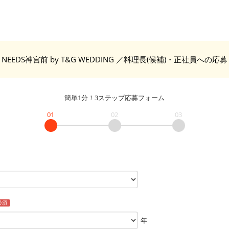
NEEDS神宮前 by T&G WEDDING
／料理長(候補)・正社員
への応募
簡単1分！3ステップ応募フォーム
01
02
03
必須
年