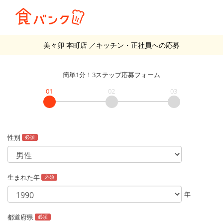
美々卯 本町店
／キッチン・正社員
への応募
簡単1分！3ステップ応募フォーム
01
02
03
性別
必須
生まれた年
必須
年
都道府県
必須