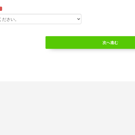
須
次へ進む