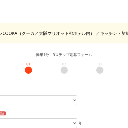
ンCOOKA（クーカ／大阪マリオット都ホテル内）
／キッチン・契
簡単1分！3ステップ応募フォーム
01
02
03
必須
年