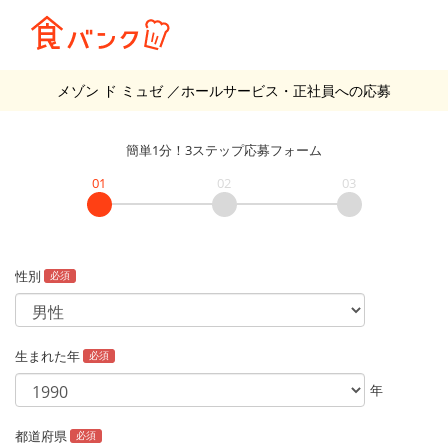
メゾン ド ミュゼ
／ホールサービス・正社員
への応募
簡単1分！3ステップ応募フォーム
01
02
03
性別
必須
生まれた年
必須
年
都道府県
必須