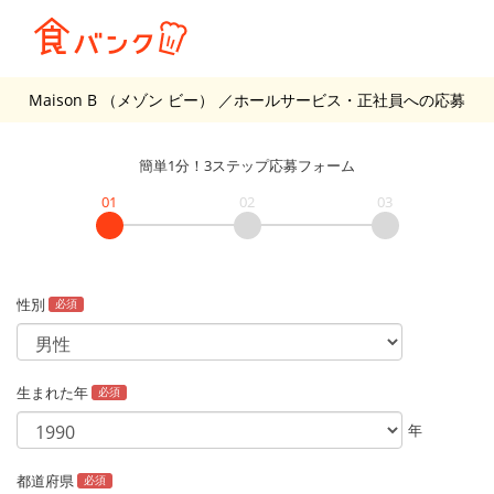
Maison B （メゾン ビー）
／ホールサービス・正社員
への応募
簡単1分！3ステップ応募フォーム
01
02
03
性別
必須
生まれた年
必須
年
都道府県
必須