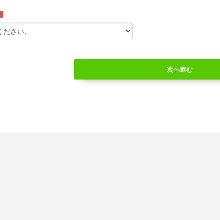
須
次へ進む