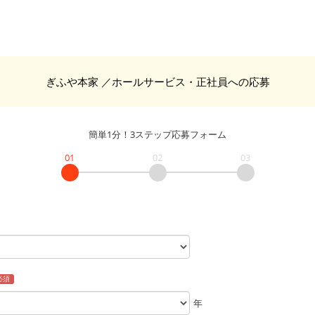
ぎふや本家
／ホールサービス・正社員
への応募
簡単1分！3ステップ応募フォーム
01
02
03
必須
年