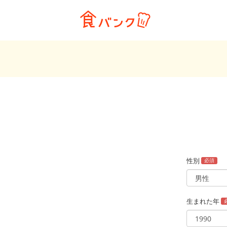
性別
必須
生まれた年