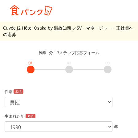
Cuvée J2 Hôtel Osaka by 温故知新
／SV・マネージャー・正社員
へ
の応募
簡単1分！3ステップ応募フォーム
01
02
03
性別
必須
生まれた年
必須
年