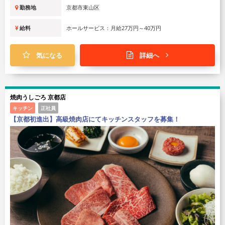
勤務地
京都市東山区
給料
ホールサービス：月給27万円～40万円
気になる
詳細へ
焼肉うしごろ 京都店
キッチン
正社員
【京都初進出】高級焼肉店にてキッチンスタッフを募集！