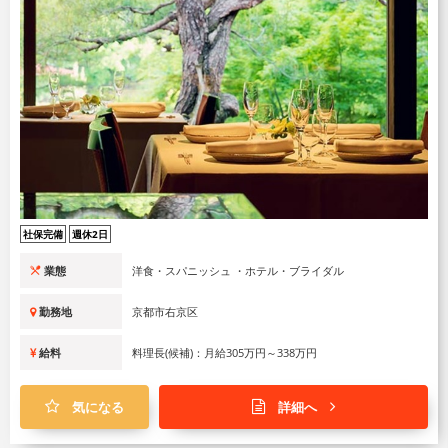
社保完備
週休2日
業態
洋食・スパニッシュ ・ホテル・ブライダル
勤務地
京都市右京区
給料
料理長(候補)：月給305万円～338万円
気になる
詳細へ