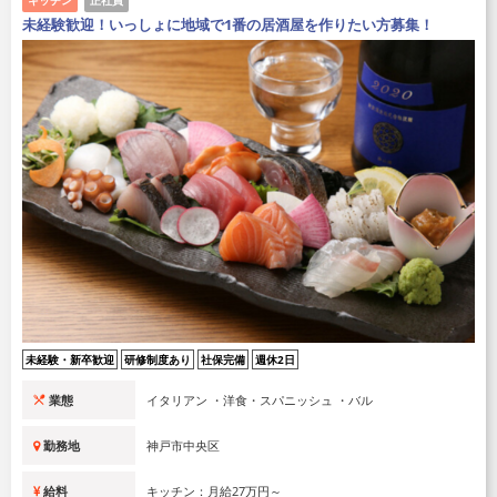
未経験歓迎！いっしょに地域で1番の居酒屋を作りたい方募集！
未経験・新卒歓迎
研修制度あり
社保完備
週休2日
業態
イタリアン ・洋食・スパニッシュ ・バル
勤務地
神戸市中央区
給料
キッチン：月給27万円～