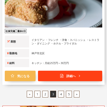
社保完備
週休2日
イタリアン ・フレンチ ・洋食・スパニッシュ ・レストラ
業態
ン・ダイニング ・ホテル・ブライダル
勤務地
神戸市北区
給料
キッチン：月給25万円～30万円
気になる
詳細へ
«
1
2
3
4
5
»