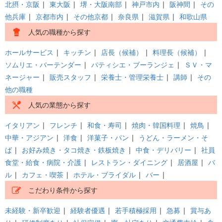
北摂・京阪
|
東大阪
|
堺・大阪南部
|
神戸市内
|
阪神間
|
その
他兵庫
|
京都市内
|
その他京都
|
奈良県
|
滋賀県
|
和歌山県
人気の職種から探す
ホールサービス
|
キッチン
|
店長（候補）
|
料理長（候補）
|
ソムリエ・バーテンダー
|
パティシエ・ブーランジェ
|
ＳＶ・マ
ネージャー
|
販売スタッフ
|
栄養士・管理栄養士
|
講師
|
その
他の職種
人気の業態から探す
イタリアン
|
フレンチ
|
和食・寿司
|
焼肉・韓国料理
|
焼鳥
|
中華・アジアン
|
洋食
|
洋菓子・パン
|
うどん・ラーメン・そ
ば
|
お好み焼き・タコ焼き・鉄板焼き
|
中食・デリバリー
|
社員
食堂・給食・病院・介護
|
レストラン・ダイニング
|
居酒屋
|
バ
ル
|
カフェ・喫茶
|
ホテル・ブライダル
|
バー
|
こだわり条件から探す
未経験・新卒歓迎
|
経験者優遇
|
若手積極採用
|
急募
|
賞与あ