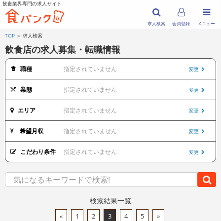
飲食業界専門の求人サイト
求人検索
会員登録
メニュー
TOP
＞ 求人検索
飲食店の求人募集・転職情報
職種
指定されていません
変更
業態
指定されていません
変更
エリア
指定されていません
変更
希望月収
指定されていません
変更
こだわり条件
指定されていません
変更
検索結果一覧
«
1
2
3
4
5
»