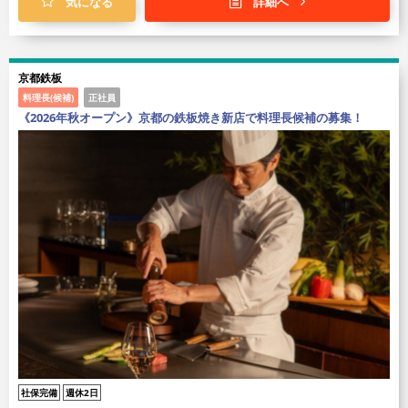
気になる
詳細へ
京都鉄板
料理長(候補)
正社員
《2026年秋オープン》京都の鉄板焼き新店で料理長候補の募集！
社保完備
週休2日