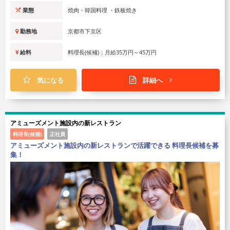
業態
焼肉・韓国料理 ・鉄板焼き
勤務地
京都市下京区
給料
料理長(候補)：月給35万円～45万円
気になる
詳細へ
アミューズメント施設内の新レストラン
料理長(候補)
正社員
アミューズメント施設内の新レストランで活躍できる 料理長候補を募
集！