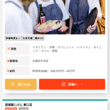
研修制度あり
社保完備
週休2日
イタリアン ・洋食・スパニッシュ ・レストラン・ダイニ
業態
ング ・カフェ・喫茶
勤務地
京都市中京区
給料
料理長(候補)：月給33万円～40万円
気になる
詳細へ
居酒屋じげん 東口店
キッチン
正社員