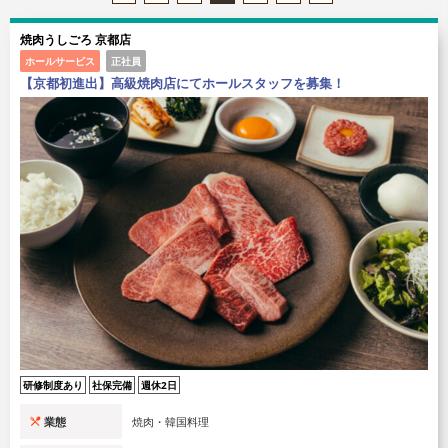
焼肉うしごろ 京都店
ホールサービス
正社員
【京都初進出】高級焼肉店にてホールスタッフを募集！
研修制度あり
社保完備
週休2日
業態
焼肉・韓国料理