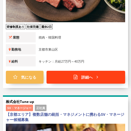
研修制度あり
社保完備
週休2日
業態
焼肉・韓国料理
勤務地
京都市東山区
給料
キッチン：月給27万円～40万円
気になる
詳細へ
株式会社Tune up
SV・マネージャー
正社員
【京都エリア】複数店舗の統括・マネジメントに携わるSV・マネージ
ャー候補募集