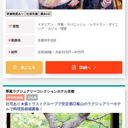
研修制度あり
社保完備
週休2日
イタリアン ・洋食・スパニッシュ ・レストラン・ダイニ
業態
ング ・カフェ・喫茶
勤務地
京都市中京区
給料
店長(候補)：月給33万円～40万円
気になる
詳細へ
翠嵐ラグジュアリーコレクションホテル京都
料理長(候補)
正社員
社宅あり★森トラストグループで安定感◎嵐山のラグジュアリーホテ
ルで料理長候補募集！