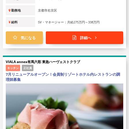
勤務地
京都市右京区
給料
SV・マネージャー：月給275万円～338万円
気になる
詳細へ
VIALA annex有馬六彩 東急ハーヴェストクラブ
キッチン
正社員
7月リニューアルオープン！会員制リゾートホテル内レストランの調
理師募集