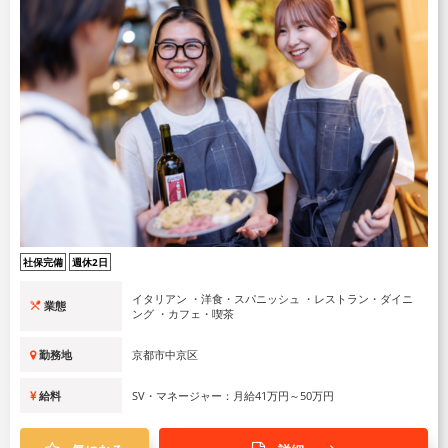
社保完備
週休2日
イタリアン ・洋食・スパニッシュ ・レストラン・ダイニ
業態
ング ・カフェ・喫茶
勤務地
京都市中京区
給料
SV・マネージャー：月給41万円～50万円