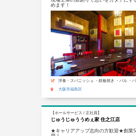
めます！
洋食・スパニッシュ ・鉄板焼き ・バル ・
大阪市福島区
【ホールサービス / 正社員】
じゅうじゅううめぇ家 住之江店
★キャリアアップ志向の方歓迎★創業5
用！