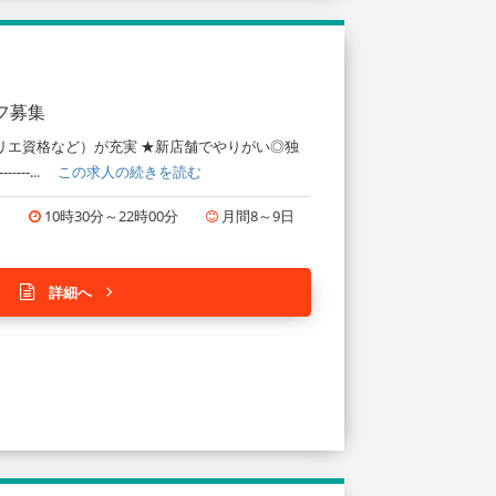
フ募集
リエ資格など）が充実 ★新店舗でやりがい◎独
---...
この求人の続きを読む
円
10時30分～22時00分
月間8～9日
詳細へ