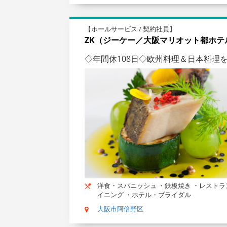
【ホールサービス / 契約社員】
ZK（ジーケー／大阪マリオット都ホテ
◇年間休108日◇欧州料理＆日本料
洋食・スパニッシュ ・鉄板焼き ・レストラ
イニング ・ホテル・ブライダル
大阪市阿倍野区