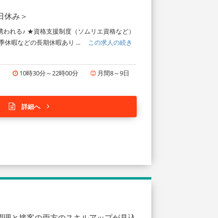
日休み＞
携われる♪ ★資格支援制度（ソムリエ資格など）
季休暇などの長期休暇あり ...
この求人の続き
円
10時30分～22時00分
月間8～9日
詳細へ
調理と接客の両方のスキルアップが見込