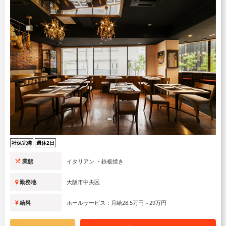
社保完備
週休2日
業態
イタリアン ・鉄板焼き
勤務地
大阪市中央区
給料
ホールサービス：月給28.5万円～29万円