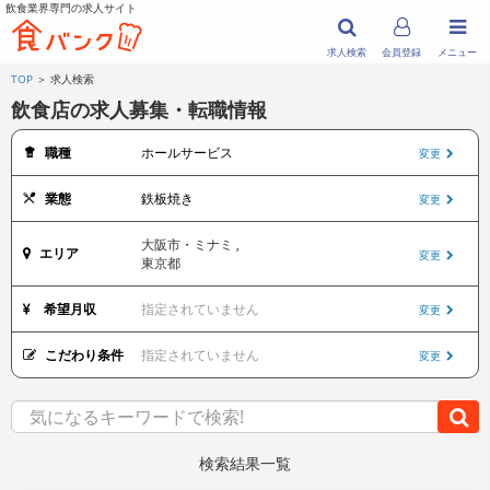
飲食業界専門の求人サイト
求人検索
会員登録
メニュー
TOP
＞ 求人検索
飲食店の求人募集・転職情報
職種
ホールサービス
変更
業態
鉄板焼き
変更
大阪市・ミナミ ,
エリア
変更
東京都
希望月収
指定されていません
変更
こだわり条件
指定されていません
変更
検索結果一覧