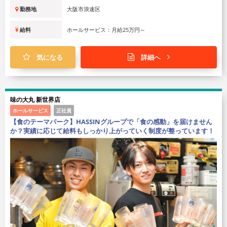
勤務地
大阪市浪速区
給料
ホールサービス：月給25万円～
気になる
詳細へ
味の大丸 新世界店
ホールサービス
正社員
【食のテーマパーク】HASSINグループで「食の感動」を届けません
か？実績に応じて給料もしっかり上がっていく制度が整っています！