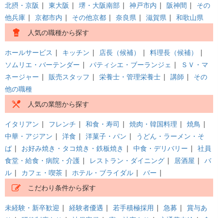
北摂・京阪
|
東大阪
|
堺・大阪南部
|
神戸市内
|
阪神間
|
その
他兵庫
|
京都市内
|
その他京都
|
奈良県
|
滋賀県
|
和歌山県
人気の職種から探す
ホールサービス
|
キッチン
|
店長（候補）
|
料理長（候補）
|
ソムリエ・バーテンダー
|
パティシエ・ブーランジェ
|
ＳＶ・マ
ネージャー
|
販売スタッフ
|
栄養士・管理栄養士
|
講師
|
その
他の職種
人気の業態から探す
イタリアン
|
フレンチ
|
和食・寿司
|
焼肉・韓国料理
|
焼鳥
|
中華・アジアン
|
洋食
|
洋菓子・パン
|
うどん・ラーメン・そ
ば
|
お好み焼き・タコ焼き・鉄板焼き
|
中食・デリバリー
|
社員
食堂・給食・病院・介護
|
レストラン・ダイニング
|
居酒屋
|
バ
ル
|
カフェ・喫茶
|
ホテル・ブライダル
|
バー
|
こだわり条件から探す
未経験・新卒歓迎
|
経験者優遇
|
若手積極採用
|
急募
|
賞与あ