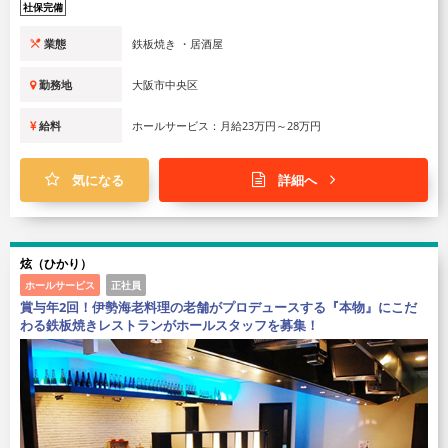
社保完備
業態
鉄板焼き ・居酒屋
勤務地
大阪市中央区
給料
ホールサービス：月給23万円～28万円
気になる
詳細へ
炫（ひかり）
ホールサービス
正社員
賞与年2回！伊勢海老料理の老舗がプロデュースする『本物』にこだ
わる鉄板焼きレストランがホールスタッフを募集！