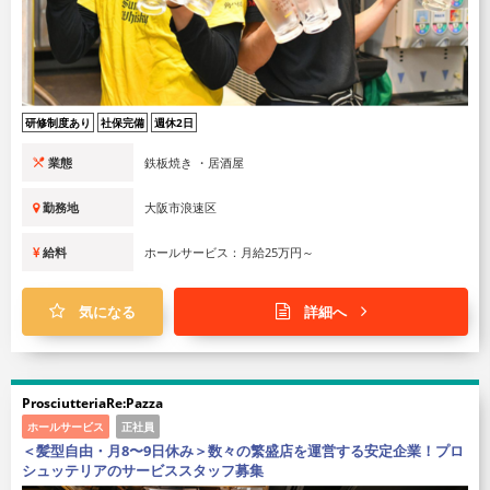
研修制度あり
社保完備
週休2日
業態
鉄板焼き ・居酒屋
勤務地
大阪市浪速区
給料
ホールサービス：月給25万円～
気になる
詳細へ
ProsciutteriaRe:Pazza
ホールサービス
正社員
＜髪型自由・月8〜9日休み＞数々の繁盛店を運営する安定企業！プロ
シュッテリアのサービススタッフ募集