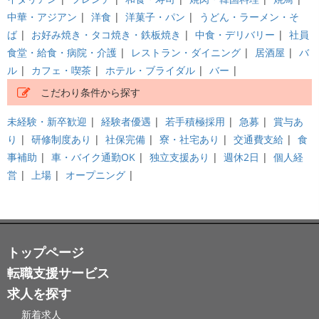
中華・アジアン
|
洋食
|
洋菓子・パン
|
うどん・ラーメン・そ
ば
|
お好み焼き・タコ焼き・鉄板焼き
|
中食・デリバリー
|
社員
食堂・給食・病院・介護
|
レストラン・ダイニング
|
居酒屋
|
バ
ル
|
カフェ・喫茶
|
ホテル・ブライダル
|
バー
|
こだわり条件から探す
未経験・新卒歓迎
|
経験者優遇
|
若手積極採用
|
急募
|
賞与あ
り
|
研修制度あり
|
社保完備
|
寮・社宅あり
|
交通費支給
|
食
事補助
|
車・バイク通勤OK
|
独立支援あり
|
週休2日
|
個人経
営
|
上場
|
オープニング
|
トップページ
転職支援サービス
求人を探す
新着求人