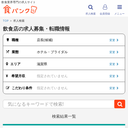
飲食業界専門の求人サイト
求人検索
会員登録
メニュー
TOP
＞ 求人検索
飲食店の求人募集・転職情報
職種
店長(候補)
変更
業態
ホテル・ブライダル
変更
エリア
滋賀県
変更
希望月収
指定されていません
変更
こだわり条件
指定されていません
変更
検索結果一覧