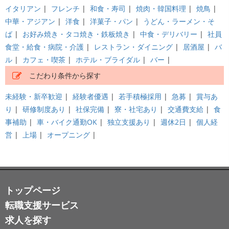
イタリアン
|
フレンチ
|
和食・寿司
|
焼肉・韓国料理
|
焼鳥
|
中華・アジアン
|
洋食
|
洋菓子・パン
|
うどん・ラーメン・そ
ば
|
お好み焼き・タコ焼き・鉄板焼き
|
中食・デリバリー
|
社員
食堂・給食・病院・介護
|
レストラン・ダイニング
|
居酒屋
|
バ
ル
|
カフェ・喫茶
|
ホテル・ブライダル
|
バー
|
こだわり条件から探す
未経験・新卒歓迎
|
経験者優遇
|
若手積極採用
|
急募
|
賞与あ
り
|
研修制度あり
|
社保完備
|
寮・社宅あり
|
交通費支給
|
食
事補助
|
車・バイク通勤OK
|
独立支援あり
|
週休2日
|
個人経
営
|
上場
|
オープニング
|
トップページ
転職支援サービス
求人を探す