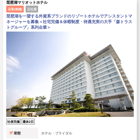
琵琶湖マリオットホテル
店長(候補)
正社員
琵琶湖を一望する外資系ブランドのリゾートホテルでアシスタントマ
ネージャーを募集＜社宅完備＆休暇制度・待遇充実の大手「森トラス
トグループ」系列企業＞
社保完備
週休2日
業態
ホテル・ブライダル