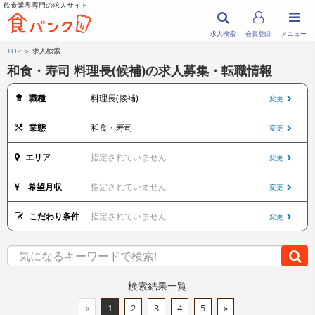
飲食業界専門の求人サイト
求人検索
会員登録
メニュー
TOP
＞ 求人検索
和食・寿司 料理長(候補)の求人募集・転職情報
職種
料理長(候補)
変更
業態
和食・寿司
変更
エリア
指定されていません
変更
希望月収
指定されていません
変更
こだわり条件
指定されていません
変更
検索結果一覧
«
1
2
3
4
5
»