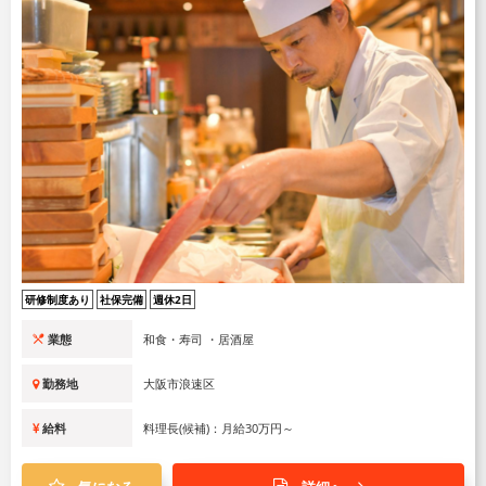
研修制度あり
社保完備
週休2日
業態
和食・寿司 ・居酒屋
勤務地
大阪市浪速区
給料
料理長(候補)：月給30万円～