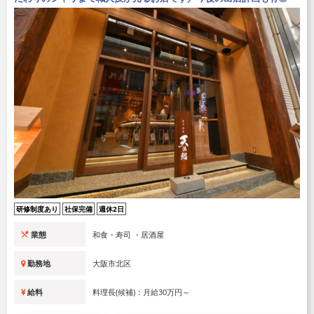
研修制度あり
社保完備
週休2日
業態
和食・寿司 ・居酒屋
勤務地
大阪市北区
給料
料理長(候補)：月給30万円～