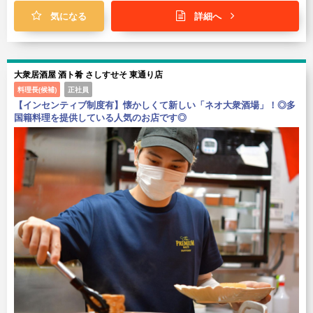
気になる
詳細へ
大衆居酒屋 酒ト肴 さしすせそ 東通り店
料理長(候補)
正社員
【インセンティブ制度有】懐かしくて新しい「ネオ大衆酒場」！◎多
国籍料理を提供している人気のお店です◎