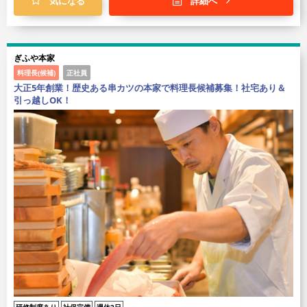
気になる
詳細へ
ぎふや本家
料理長(候補)
正社員
大正5年創業！歴史ある串カツの本家で料理長候補募集！社宅あり＆
引っ越しOK！