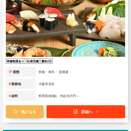
研修制度あり
社保完備
週休2日
業態
和食・寿司 ・居酒屋
勤務地
大阪市北区
給料
料理長(候補)：月給30万円～
気になる
詳細へ