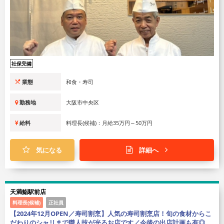
社保完備
業態
和食・寿司
勤務地
大阪市中央区
給料
料理長(候補)：月給35万円～50万円
気になる
詳細へ
天満鮨駅前店
料理長(候補)
正社員
【2024年12月OPEN／寿司割烹】人気の寿司割烹店！旬の食材からこ
だわりのシャリまで職人技が光るお店です／今後の出店計画も有◎