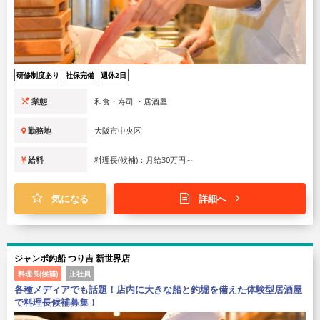
研修制度あり
社保完備
週休2日
業態
和食・寿司 ・居酒屋
勤務地
大阪市中央区
給料
料理長(候補)：月給30万円～
気になる
詳細へ
ジャンボ釣船 つり吉 新世界店
料理長(候補)
正社員
各種メディアでも話題！店内に大きな船と釣堀を備えた体験型居酒屋
で料理長候補募集！