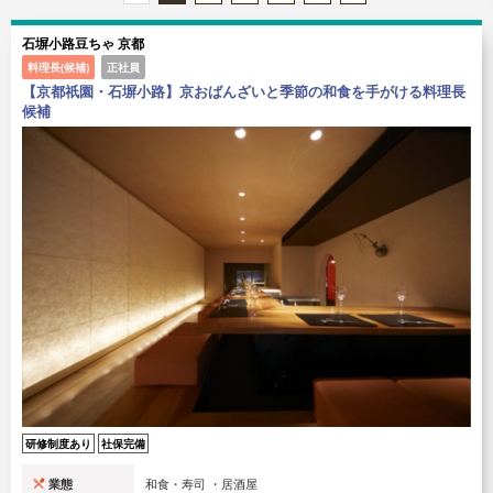
石塀小路豆ちゃ 京都
料理長(候補)
正社員
【京都祇園・石塀小路】京おばんざいと季節の和食を手がける料理長
候補
研修制度あり
社保完備
業態
和食・寿司 ・居酒屋