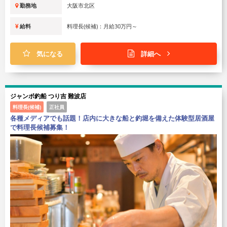
勤務地
大阪市北区
給料
料理長(候補)：月給30万円～
気になる
詳細へ
ジャンボ釣船 つり吉 難波店
料理長(候補)
正社員
各種メディアでも話題！店内に大きな船と釣堀を備えた体験型居酒屋
で料理長候補募集！