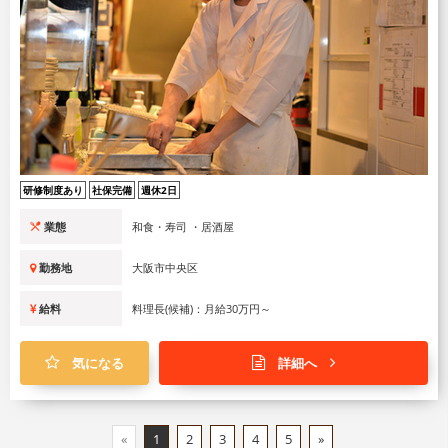
研修制度あり
社保完備
週休2日
業態
和食・寿司 ・居酒屋
勤務地
大阪市中央区
給料
料理長(候補)：月給30万円～
気になる
詳細へ
«
1
2
3
4
5
»