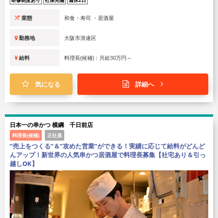
研修制度あり
社保完備
週休2日
業態
和食・寿司 ・居酒屋
勤務地
大阪市浪速区
給料
料理長(候補)：月給30万円～
気になる
詳細へ
日本一の串かつ 横綱 千日前店
料理長(候補)
正社員
”売上をつくる”＆”攻めた営業”ができる！実績に応じて給料がどんど
んアップ！新世界の人気串かつ居酒屋で料理長募集【社宅あり＆引っ
越しOK】