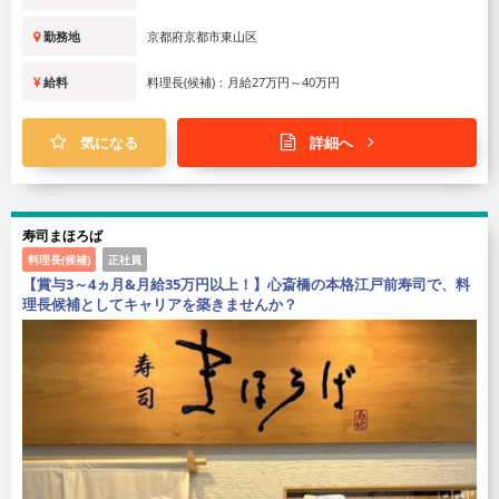
勤務地
京都府京都市東山区
給料
料理長(候補)：月給27万円～40万円
気になる
詳細へ
寿司まほろば
料理長(候補)
正社員
【賞与3～4ヵ月&月給35万円以上！】心斎橋の本格江戸前寿司で、料
理長候補としてキャリアを築きませんか？