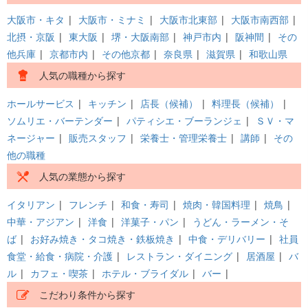
大阪市・キタ
|
大阪市・ミナミ
|
大阪市北東部
|
大阪市南西部
|
北摂・京阪
|
東大阪
|
堺・大阪南部
|
神戸市内
|
阪神間
|
その
他兵庫
|
京都市内
|
その他京都
|
奈良県
|
滋賀県
|
和歌山県
人気の職種から探す
ホールサービス
|
キッチン
|
店長（候補）
|
料理長（候補）
|
ソムリエ・バーテンダー
|
パティシエ・ブーランジェ
|
ＳＶ・マ
ネージャー
|
販売スタッフ
|
栄養士・管理栄養士
|
講師
|
その
他の職種
人気の業態から探す
イタリアン
|
フレンチ
|
和食・寿司
|
焼肉・韓国料理
|
焼鳥
|
中華・アジアン
|
洋食
|
洋菓子・パン
|
うどん・ラーメン・そ
ば
|
お好み焼き・タコ焼き・鉄板焼き
|
中食・デリバリー
|
社員
食堂・給食・病院・介護
|
レストラン・ダイニング
|
居酒屋
|
バ
ル
|
カフェ・喫茶
|
ホテル・ブライダル
|
バー
|
こだわり条件から探す