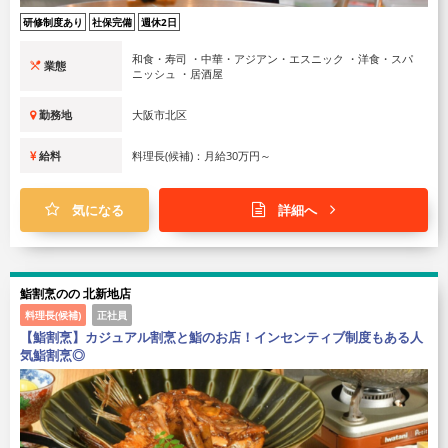
研修制度あり
社保完備
週休2日
和食・寿司 ・中華・アジアン・エスニック ・洋食・スパ
業態
ニッシュ ・居酒屋
勤務地
大阪市北区
給料
料理長(候補)：月給30万円～
気になる
詳細へ
鮨割烹のの 北新地店
料理長(候補)
正社員
【鮨割烹】カジュアル割烹と鮨のお店！インセンティブ制度もある人
気鮨割烹◎