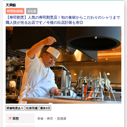
天満鮨
料理長(候補)
正社員
【寿司割烹】人気の寿司割烹店！旬の食材からこだわりのシャリまで
職人技が光るお店です／今後の出店計画も有◎
研修制度あり
社保完備
週休2日
業態
和食・寿司 ・居酒屋