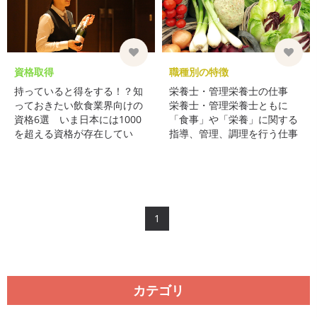
資格取得
職種別の特徴
持っていると得をする！？知
栄養士・管理栄養士の仕事
っておきたい飲食業界向けの
栄養士・管理栄養士ともに
資格6選 いま日本には1000
「食事」や「栄養」に関する
を超える資格が存在してい
指導、管理、調理を行う仕事
て、当然持っていない人より
です。 栄養士は病院や福祉施
持っている人の方が転職にも
設、学校などでの ...
有利ですしスキルアップに ...
1
カテゴリ