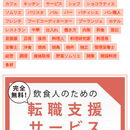
カフェ
キッチン
サービス
シェフ
ショコラティエ
ソムリエ
バリスタ
バル
バー
パティシエ
パン職人
フレンチ
フードコーディネーター
ブーランジェ
ホテル
レストラン
中華
仕入れ
働き方
内装
和食
宣伝
居酒屋
店長
採用
料理人
料理研究家
料理長
栄養士
洋食
焼肉
焼鳥
物件
独立
管理栄養士
経営
調理
資格取得
野菜ソムリエ
開業
韓国料理
食材