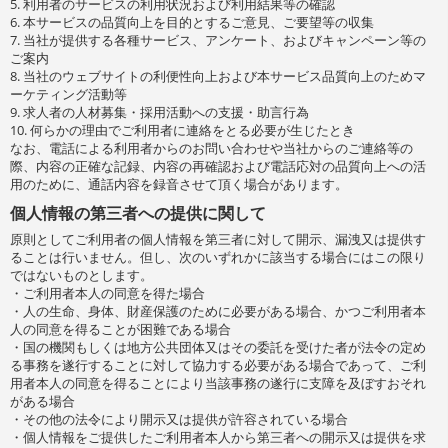
5. 利用者のサービスの利用状況および利用結果等の確認
6. 本サービスの品質向上を目的とするご意見、ご要望等の収集
7. 当社が提供する各種サービス、アンケート、およびキャンペーン等の
ご案内
8. 当社のウェブサイトの利便性向上および本サービス品質向上のためマ
ーケティング活動等
9. 求人者の人材募集・採用活動への支援・助言行為
10. 何らかの理由でご利用者に連絡をとる必要が生じたとき
なお、電話による利用者からのお問い合わせや当社からのご連絡等の
際、内容の正確な記録、内容の再確認および電話応対の品質向上への活
用のために、通話内容を録音させて頂く場合があります。
個人情報の第三者への提供に関して
原則としてご利用者の個人情報を第三者に対して開示、漏洩又は提供す
ることは行いません。但し、次のいずれかに該当する場合にはこの限り
ではないものとします。
・ご利用者本人の同意を得た場合
・人の生命、身体、財産保護のために必要がある場合、かつご利用者本
人の同意を得ることが困難である場合
・国の機関もしくは地方公共団体又はその委託を受けた者が法令の定め
る事務を遂行することに対して協力する必要がある場合であって、ご利
用者本人の同意を得ることにより当該事務の遂行に支障を及ぼすおそれ
がある場合
・その他の法令により開示又は提供が許容されている場合
・個人情報をご提供したご利用者本人から第三者への開示又は提供を求