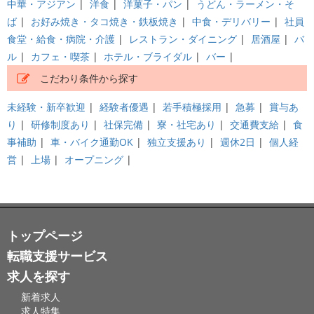
中華・アジアン
|
洋食
|
洋菓子・パン
|
うどん・ラーメン・そ
ば
|
お好み焼き・タコ焼き・鉄板焼き
|
中食・デリバリー
|
社員
食堂・給食・病院・介護
|
レストラン・ダイニング
|
居酒屋
|
バ
ル
|
カフェ・喫茶
|
ホテル・ブライダル
|
バー
|
こだわり条件から探す
未経験・新卒歓迎
|
経験者優遇
|
若手積極採用
|
急募
|
賞与あ
り
|
研修制度あり
|
社保完備
|
寮・社宅あり
|
交通費支給
|
食
事補助
|
車・バイク通勤OK
|
独立支援あり
|
週休2日
|
個人経
営
|
上場
|
オープニング
|
トップページ
転職支援サービス
求人を探す
新着求人
求人特集