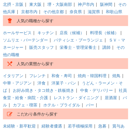
北摂・京阪
|
東大阪
|
堺・大阪南部
|
神戸市内
|
阪神間
|
その
他兵庫
|
京都市内
|
その他京都
|
奈良県
|
滋賀県
|
和歌山県
人気の職種から探す
ホールサービス
|
キッチン
|
店長（候補）
|
料理長（候補）
|
ソムリエ・バーテンダー
|
パティシエ・ブーランジェ
|
ＳＶ・マ
ネージャー
|
販売スタッフ
|
栄養士・管理栄養士
|
講師
|
その
他の職種
人気の業態から探す
イタリアン
|
フレンチ
|
和食・寿司
|
焼肉・韓国料理
|
焼鳥
|
中華・アジアン
|
洋食
|
洋菓子・パン
|
うどん・ラーメン・そ
ば
|
お好み焼き・タコ焼き・鉄板焼き
|
中食・デリバリー
|
社員
食堂・給食・病院・介護
|
レストラン・ダイニング
|
居酒屋
|
バ
ル
|
カフェ・喫茶
|
ホテル・ブライダル
|
バー
|
こだわり条件から探す
未経験・新卒歓迎
|
経験者優遇
|
若手積極採用
|
急募
|
賞与あ