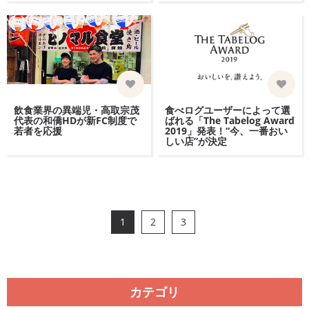
飲食業界の異端児・高取宗茂
食べログユーザーによって選
代表の和僑HDが新FC制度で
ばれる「The Tabelog Award
若者を応援
2019」発表！“今、一番おい
しい店”が決定
1
2
3
カテゴリ