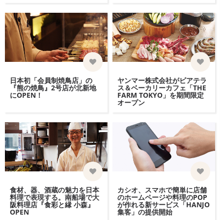
日本初「会員制焼鳥店」の
ヤンマー株式会社がビアテラ
『熊の焼鳥』2号店が北新地
ス＆ベーカリーカフェ「THE
にOPEN！
FARM TOKYO」を期間限定
オープン
食材、器、酒蔵の魅力を日本
カシオ、スマホで簡単に店舗
料理で表現する。南船場で大
のホームページや料理のPOP
阪料理店『食彩と縁 小森』
が作れる新サービス「HANJO
OPEN
集客」の提供開始