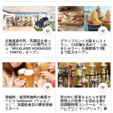
北海道産牛乳・乳製品を使っ
グランフロント大阪＆レスト
た料理やスイーツの専門カフ
ラン、13店舗を含めて「うめ
ェ「MILKLAND HOKKAIDO
きたセラー」を南館地下1階
→ TOKYO」オープン
まで拡大オープン
登録料・使用料無料の集客サ
世の中に変革をもたらす若手
ービス”welnomi（ウェルノ
料理人の世界一を決める第4
ミ）”、加盟飲食店の事前登録
回国際料理コンクール「サン
スタート
ペレグリノ ヤングシェフ」参
加受付開始