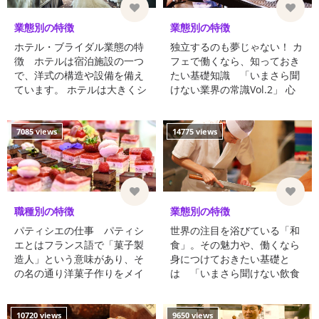
業態別の特徴
業態別の特徴
ホテル・ブライダル業態の特
独立するのも夢じゃない！ カ
徴 ホテルは宿泊施設の一つ
フェで働くなら、知っておき
で、洋式の構造や設備を備え
たい基礎知識 「いまさら聞
ています。 ホテルは大きくシ
けない業界の常識Vol.2」 心
ティホテル、ビジネスホテ
地いい音楽に耳を傾けなが
ル、リゾートホテルの ...
ら、美味しいコーヒーを飲
む。…そんなゆったり過ごす
7085 views
14775 views
時 ...
職種別の特徴
業態別の特徴
パティシエの仕事 パティシ
世界の注目を浴びている「和
エとはフランス語で「菓子製
食」。その魅力や、働くなら
造人」という意味があり、そ
身につけておきたい基礎と
の名の通り洋菓子作りをメイ
は 「いまさら聞けない飲食
ンに行う仕事です。 洋菓子専
業界の常識Vol.10」 和食は、
門店だ ...
四季に合わせた旬の食材を使
い、素材の味、地域性を活か
10720 views
9650 views