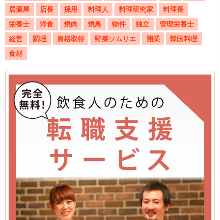
居酒屋
店長
採用
料理人
料理研究家
料理長
栄養士
洋食
焼肉
焼鳥
物件
独立
管理栄養士
経営
調理
資格取得
野菜ソムリエ
開業
韓国料理
食材