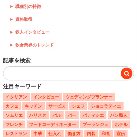
職種別の特徴
資格取得
鉄人インタビュー
飲食業界のトレンド
記事を検索
注目キーワード
イタリアン
インタビュー
ウェディングプランナー
カフェ
キッチン
サービス
シェフ
ショコラティエ
ソムリエ
バリスタ
バル
バー
パティシエ
パン職人
フレンチ
フードコーディネーター
ブーランジェ
ホテル
レストラン
中華
仕入れ
働き方
内装
和食
宣伝