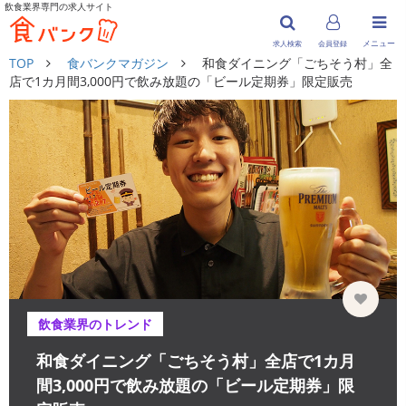
飲食業界専門の求人サイト
メニュー
求人検索
会員登録
TOP
食バンクマガジン
和食ダイニング「ごちそう村」全
店で1カ月間3,000円で飲み放題の「ビール定期券」限定販売
飲食業界のトレンド
和食ダイニング「ごちそう村」全店で1カ月
間3,000円で飲み放題の「ビール定期券」限