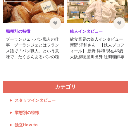
した味付けが ...
職種別の特徴
鉄人インタビュー
ブーランジェ・パン職人の仕
飲食業界の鉄人インタビュー
事 ブーランジェとはフラン
新野 洋和さん 【鉄人プロフ
ス語で「パン職人」という意
ィール】 新野 洋和 現在46歳
味で、たくさんあるパンの種
大阪府寝屋川出身 辻調理師専
類やその製造方法を学び、さ
門学校出身 守口プリンスバイ
らに気温や湿度によっ ...
キングレストランシ ...
カテゴリ
スタッフインタビュー
業態別の特徴
独立How to