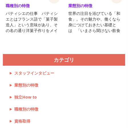
職種別の特徴
業態別の特徴
パティシエの仕事 パティシ
世界の注目を浴びている「和
エとはフランス語で「菓子製
食」。その魅力や、働くなら
造人」という意味があり、そ
身につけておきたい基礎と
の名の通り洋菓子作りをメイ
は 「いまさら聞けない飲食
ンに行う仕事です。 洋菓子専
業界の常識Vol.10」 和食は、
門店だ ...
四季に合わせた旬の食材を使
い、素材の味、地域性を活か
した味付けが ...
カテゴリ
スタッフインタビュー
業態別の特徴
独立How to
職種別の特徴
資格取得