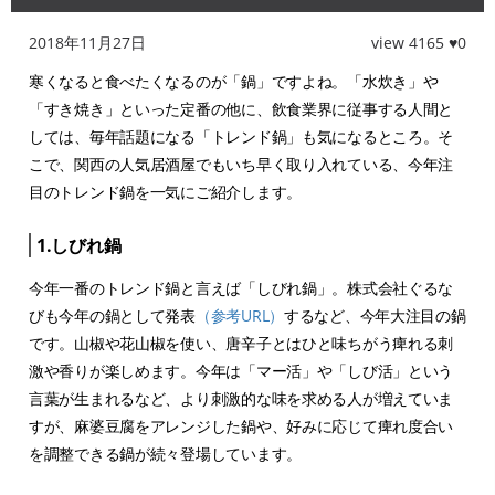
2018年11月27日
view 4165 ♥0
寒くなると食べたくなるのが「鍋」ですよね。「水炊き」や
「すき焼き」といった定番の他に、飲食業界に従事する人間と
しては、毎年話題になる「トレンド鍋」も気になるところ。そ
こで、関西の人気居酒屋でもいち早く取り入れている、今年注
目のトレンド鍋を一気にご紹介します。
1.しびれ鍋
今年一番のトレンド鍋と言えば「しびれ鍋」。株式会社ぐるな
びも今年の鍋として発表
（参考URL）
するなど、今年大注目の鍋
です。山椒や花山椒を使い、唐辛子とはひと味ちがう痺れる刺
激や香りが楽しめます。今年は「マー活」や「しび活」という
言葉が生まれるなど、より刺激的な味を求める人が増えていま
すが、麻婆豆腐をアレンジした鍋や、好みに応じて痺れ度合い
を調整できる鍋が続々登場しています。