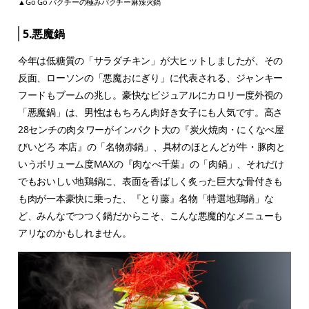
▲Go Go パクチーの極みパクチー麻辣火鍋
5.悪魔鍋
今年は低糖質の「サラダチキン」が大ヒットしましたが、その
反面、ローソンの「悪魔おにぎり」に代表される、ジャンキー
フードもブームの兆し。豪快なビジュアルにカロリー度外視の
「悪魔鍋」は、男性はもちろん肉好き女子にも人気です。高さ
28センチの肉タワーがインパクト大の『炭火焼肉・にくなべ屋
びいどろ 本店』の「名物赤鍋」、具材のほとんどが牛・豚肉と
いうボリューム度MAXの『肉なべ千葉』の「肉鍋」、それだけ
でもおいしい地鶏鍋に、表面を香ばしく炙った巨大な骨付きも
も肉が一本豪快に乗った、『とり藤』名物「特選地鶏鍋」な
ど、みんなでつつく鍋だからこそ、こんな悪魔的なメニューも
アリなのかもしれません。