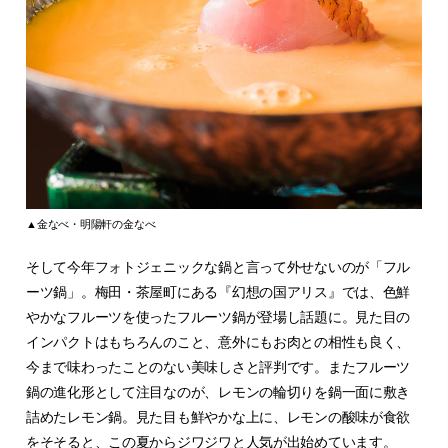
▲金なべ・明陽軒の金なべ
そして今年フォトジェニックな鍋と言って外せないのが「フル
ーツ鍋」。梅田・茶屋町にある『幻想の国アリス』では、色鮮
やかなフルーツを使ったフルーツ鍋が登場し話題に。見た目の
インパクトはもちろんのこと、意外にもお肉との相性も良く、
今まで味わったことのない美味しさと評判です。またフルーツ
鍋の進化形として注目なのが、レモンの輪切りを鍋一面に敷き
詰めたレモン鍋。見た目も鮮やかな上に、レモンの酸味が食欲
をそそると、この夏からジワジワと人気が出始めています。