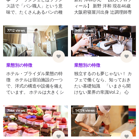
ス語で「パン職人」という意
ィール】 新野 洋和 現在46歳
味で、たくさんあるパンの種
大阪府寝屋川出身 辻調理師専
類やその製造方法を学び、さ
門学校出身 守口プリンスバイ
らに気温や湿度によっ ...
キングレストランシ ...
7712 views
9481 views
業態別の特徴
業態別の特徴
ホテル・ブライダル業態の特
独立するのも夢じゃない！ カ
徴 ホテルは宿泊施設の一つ
フェで働くなら、知っておき
で、洋式の構造や設備を備え
たい基礎知識 「いまさら聞
ています。 ホテルは大きくシ
けない業界の常識Vol.2」 心
ティホテル、ビジネスホテ
地いい音楽に耳を傾けなが
ル、リゾートホテルの ...
ら、美味しいコーヒーを飲
む。…そんなゆったり過ごす
7084 views
14774 views
時 ...