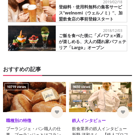
2019/02/18
登録料・使用料無料の集客サービ
ス”welnomi（ウェルノミ）”、加
盟飲食店の事前登録スタート
2018/12/03
ご飯を食べた後に「〆パフェ×酒」
が楽しめる、大人の隠れ家パフェテ
リア「Largo」オープン
おすすめの記事
10719 views
9650 views
職種別の特徴
鉄人インタビュー
ブーランジェ・パン職人の仕
飲食業界の鉄人インタビュー
事 ブーランジェとはフラン
新野 洋和さん 【鉄人プロフ