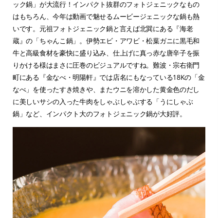
ック鍋」が大流行！インパクト抜群のフォトジェニックなもの
はもちろん、今年は動画で魅せるムービージェニックな鍋も熱
いです。元祖フォトジェニック鍋と言えば北巽にある『海老
蔵』の「ちゃんこ鍋」。伊勢エビ・アワビ・松葉ガニに黒毛和
牛と高級食材を豪快に盛り込み、仕上げに真っ赤な唐辛子を振
りかける様はまさに圧巻のビジュアルですね。難波・宗右衛門
町にある『金なべ・明陽軒』では店名にもなっている18Kの「金
なべ」を使ったすき焼きや、またウニを溶かした黄金色のだし
に美しいサシの入った牛肉をしゃぶしゃぶする「うにしゃぶ
鍋」など、インパクト大のフォトジェニック鍋が大好評。