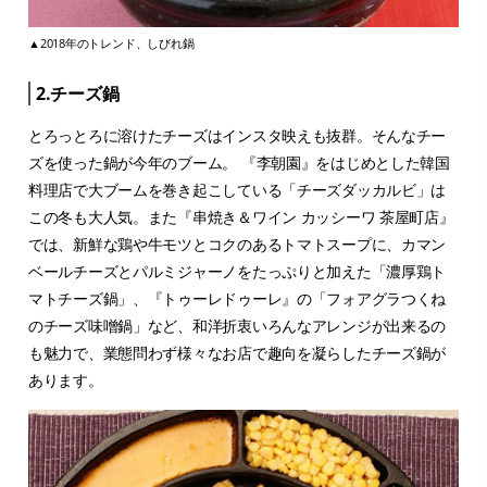
▲2018年のトレンド、しびれ鍋
2.チーズ鍋
とろっとろに溶けたチーズはインスタ映えも抜群。そんなチー
ズを使った鍋が今年のブーム。 『李朝園』をはじめとした韓国
料理店で大ブームを巻き起こしている「チーズダッカルビ」は
この冬も大人気。また『串焼き＆ワイン カッシーワ 茶屋町店』
では、新鮮な鶏や牛モツとコクのあるトマトスープに、カマン
ベールチーズとパルミジャーノをたっぷりと加えた「濃厚鶏ト
マトチーズ鍋」、『トゥーレドゥーレ』の「フォアグラつくね
のチーズ味噌鍋」など、和洋折衷いろんなアレンジが出来るの
も魅力で、業態問わず様々なお店で趣向を凝らしたチーズ鍋が
あります。