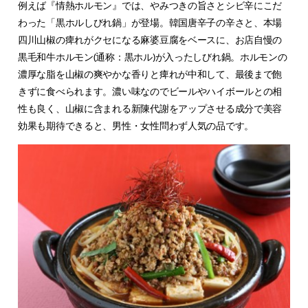
例えば『情熱ホルモン』では、やみつきの旨さとシビ辛にこだ
わった「黒ホルしびれ鍋」が登場。韓国唐辛子の辛さと、本場
四川山椒の痺れがクセになる麻婆豆腐をベースに、お店自慢の
黒毛和牛ホルモン(通称：黒ホル)が入ったしびれ鍋。ホルモンの
濃厚な脂を山椒の爽やかな香りと痺れが中和して、最後まで飽
きずに食べられます。濃い味なのでビールやハイボールとの相
性も良く、山椒に含まれる新陳代謝をアップさせる成分で美容
効果も期待できると、男性・女性問わず人気の品です。