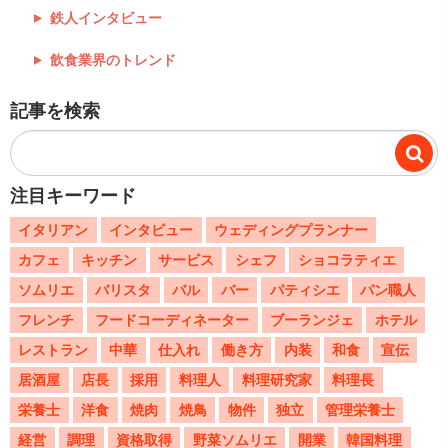
鉄人インタビュー
飲食業界のトレンド
記事を検索
注目キーワード
イタリアン
インタビュー
ウェディングプランナー
カフェ
キッチン
サービス
シェフ
ショコラティエ
ソムリエ
バリスタ
バル
バー
パティシエ
パン職人
フレンチ
フードコーディネーター
ブーランジェ
ホテル
レストラン
中華
仕入れ
働き方
内装
和食
宣伝
居酒屋
店長
採用
料理人
料理研究家
料理長
栄養士
洋食
焼肉
焼鳥
物件
独立
管理栄養士
経営
調理
資格取得
野菜ソムリエ
開業
韓国料理