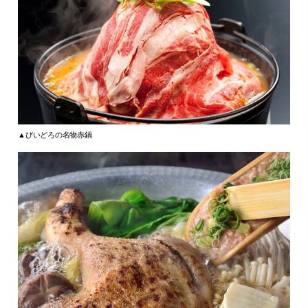
▲びいどろの名物赤鍋