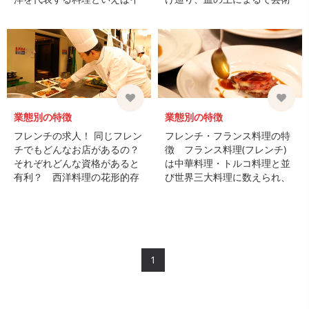
タリアンとフレンチですよ
のように美しい料理を次々と
ね。しかしイタリアンとフレ
生み出す…数ある料理人の中
ンチの違いって何？と聞かれ
でも、とりわけフランス料
たら、あなたは上 ...
理 ...
業態別の特徴
業態別の特徴
フレンチの求人！ 同じフレン
フレンチ・フランス料理の特
チでもどんなお店があるの？
徴 フランス料理(フレンチ)
それぞれどんな資格があると
は中華料理・トルコ料理と並
有利？ 西洋料理の花形的存
び世界三大料理に数えられ、
在でもあるフランス料理。フ
飲食業界のなかでも求職者か
レンチの世界で働いてみたい
ら根強い人気がある ...
と考えている人も多いのでは
ないでしょうか。しかし、 ...
1