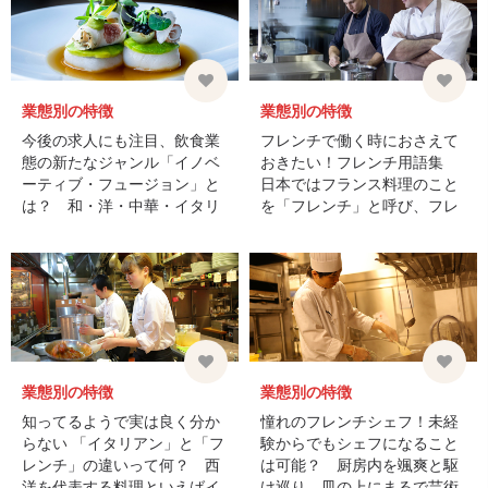
業態別の特徴
業態別の特徴
今後の求人にも注目、飲食業
フレンチで働く時におさえて
態の新たなジャンル「イノベ
おきたい！フレンチ用語集
ーティブ・フュージョン」と
日本ではフランス料理のこと
は？ 和・洋・中華・イタリ
を「フレンチ」と呼び、フレ
アンなど数ある料理のジャン
ンチの厨房やホールでは基本
ルの中で、近年よく聞くよう
的にフランス語の調理用語が
になった「イノベーティブ・
使われています。 ...
フュージョン」。海外で ...
業態別の特徴
業態別の特徴
知ってるようで実は良く分か
憧れのフレンチシェフ！未経
らない 「イタリアン」と「フ
験からでもシェフになること
レンチ」の違いって何？ 西
は可能？ 厨房内を颯爽と駆
洋を代表する料理といえばイ
け巡り、皿の上にまるで芸術