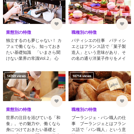
業態別の特徴
職種別の特徴
独立するのも夢じゃない！ カ
パティシエの仕事 パティシ
フェで働くなら、知っておき
エとはフランス語で「菓子製
たい基礎知識 「いまさら聞
造人」という意味があり、そ
けない業界の常識Vol.2」 心
の名の通り洋菓子作りをメイ
地いい音楽に耳を傾けなが
ンに行う仕事です。 洋菓子専
ら、美味しいコーヒーを飲
門店だ ...
む。…そんなゆったり過ごす
14769 views
10714 views
時 ...
業態別の特徴
職種別の特徴
世界の注目を浴びている「和
ブーランジェ・パン職人の仕
食」。その魅力や、働くなら
事 ブーランジェとはフラン
身につけておきたい基礎と
ス語で「パン職人」という意