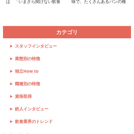
は 「いまさら聞けない飲食
味で、たくさんあるパンの種
業界の常識Vol.10」 和食は、
類やその製造方法を学び、さ
四季に合わせた旬の食材を使
らに気温や湿度によっ ...
い、素材の味、地域性を活か
した味付けが ...
カテゴリ
スタッフインタビュー
業態別の特徴
独立How to
職種別の特徴
資格取得
鉄人インタビュー
飲食業界のトレンド