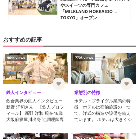
やスイーツの専門カフェ
「MILKLAND HOKKAIDO →
TOKYO」オープン
おすすめの記事
9644 views
7708 views
鉄人インタビュー
業態別の特徴
飲食業界の鉄人インタビュー
ホテル・ブライダル業態の特
新野 洋和さん 【鉄人プロフ
徴 ホテルは宿泊施設の一つ
ィール】 新野 洋和 現在46歳
で、洋式の構造や設備を備え
大阪府寝屋川出身 辻調理師専
ています。 ホテルは大きくシ
門学校出身 守口プリンスバイ
ティホテル、ビジネスホテ
キングレストランシ ...
ル、リゾートホテルの ...
9476 views
7077 views