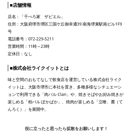
■店舗情報
店名：「千べろ家 ザビエル」
住所：大阪府堺市堺区三国ケ丘御幸通39 南海堺東駅南ビル1F9
号
電話番号：072-229-5211
営業時間：11時～23時
定休日：なし
■株式会社ライクイットとは
味と空間のおもてなしで飲食店を運営している株式会社ライク
イットは、大阪市堺市に本社を置き、多種多様なシチュエーシ
ョンで利用できる「肉バル Clan」や、焼きそばやお好み焼きが
楽しめる「粉バル ぽかぱか」、焼肉が楽しめる「立喰、麓（て
んろく）」を展開中。
役に立ったと思ったら拡散をお願いします！