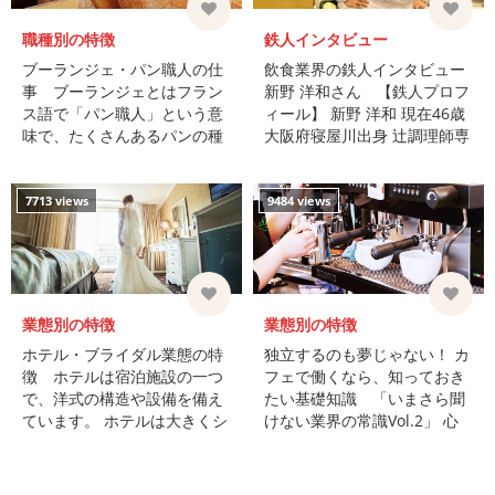
職種別の特徴
鉄人インタビュー
ブーランジェ・パン職人の仕
飲食業界の鉄人インタビュー
事 ブーランジェとはフラン
新野 洋和さん 【鉄人プロフ
ス語で「パン職人」という意
ィール】 新野 洋和 現在46歳
味で、たくさんあるパンの種
大阪府寝屋川出身 辻調理師専
類やその製造方法を学び、さ
門学校出身 守口プリンスバイ
らに気温や湿度によっ ...
キングレストランシ ...
7713 views
9484 views
業態別の特徴
業態別の特徴
ホテル・ブライダル業態の特
独立するのも夢じゃない！ カ
徴 ホテルは宿泊施設の一つ
フェで働くなら、知っておき
で、洋式の構造や設備を備え
たい基礎知識 「いまさら聞
ています。 ホテルは大きくシ
けない業界の常識Vol.2」 心
ティホテル、ビジネスホテ
地いい音楽に耳を傾けなが
ル、リゾートホテルの ...
ら、美味しいコーヒーを飲
む。…そんなゆったり過ごす