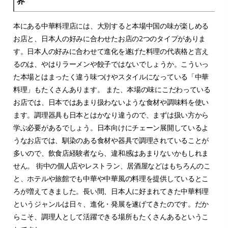
界
本にある中華料理店には、大別すると本場中国の味が楽しめる
お店と、日本人の好みに合わせたお店の2つのタイプがありま
す。日本人の好みに合わせて進化を遂げた料理の代表格と言え
るのは、やはりラーメンや餃子ではないでしょうか。こういっ
た本場とはまったく違う味つけやスタイルになっている「中華
料理」もたくさんあります。 また、本場の味にこだわっている
お店では、日本ではあまり扱わないような食材や調味料を使い
ます。調理器具も日本とはかなり違うので、まずは扱い方から
学ぶ必要があるでしょう。日本向けにチェーン展開しているよ
うなお店では、馴染のある食材や器具で調理されていることが
多いので、飲食店経験者なら、違和感はあまりないかもしれま
せん。 街中の個人店やレストラン、居酒屋などはもちろんのこ
と、ホテルや旅館でも中華や中華風の料理を提供しているとこ
ろが増えてきました。長い間、日本人に好まれてきた中華料理
というジャンルは日々、進化・発展を遂げてきたのです。だか
らこそ、調理人として活躍できる場所もたくさんあるというこ