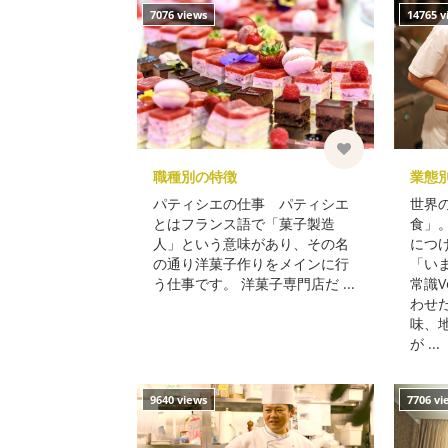
7076 views
14765 v
職種別の特徴
業態
パティシエの仕事 パティシエ
世界
とはフランス語で「菓子製造
食」
人」という意味があり、その名
につ
の通り洋菓子作りをメインに行
「い
う仕事です。 洋菓子専門店だ ...
常識V
わせ
味、
が ...
9640 views
7706 vi