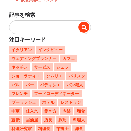
記事を検索
注目キーワード
イタリアン
インタビュー
ウェディングプランナー
カフェ
キッチン
サービス
シェフ
ショコラティエ
ソムリエ
バリスタ
バル
バー
パティシエ
パン職人
フレンチ
フードコーディネーター
ブーランジェ
ホテル
レストラン
中華
仕入れ
働き方
内装
和食
宣伝
居酒屋
店長
採用
料理人
料理研究家
料理長
栄養士
洋食