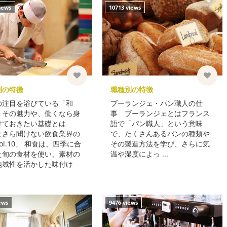
iews
10713 views
別の特徴
職種別の特徴
の注目を浴びている「和
ブーランジェ・パン職人の仕
。その魅力や、働くなら身
事 ブーランジェとはフランス
けておきたい基礎とは
語で「パン職人」という意味
まさら聞けない飲食業界の
で、たくさんあるパンの種類や
ol.10」 和食は、四季に合
その製造方法を学び、さらに気
た旬の食材を使い、素材の
温や湿度によっ ...
地域性を活かした味付け
ews
9476 views