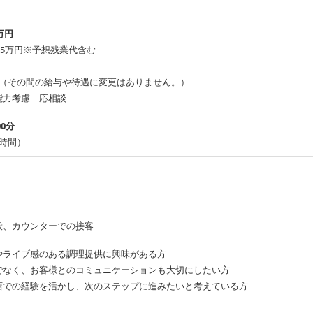
万円
395万円※予想残業代含む
月（その間の給与や待遇に変更はありません。）
能力考慮 応相談
00分
時間）
般、カウンターでの接客
やライブ感のある調理提供に興味がある方
でなく、お客様とのコミュニケーションも大切にしたい方
店での経験を活かし、次のステップに進みたいと考えている方