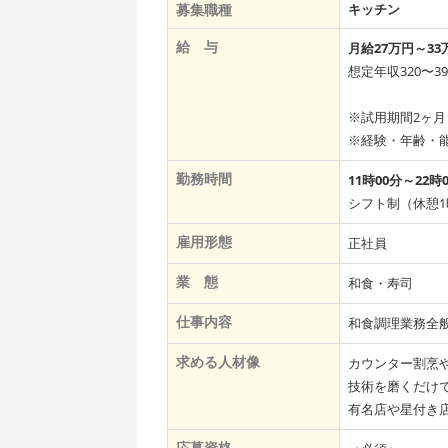
募集職種
キッチン
給 与
月給27万円～33
想定年収320〜
※試用期間2ヶ
※経験・年齢・
勤務時間
11時00分～22時
シフト制（休憩1
雇用形態
正社員
業 態
和食・寿司
仕事内容
和食調理業務全
求める人材像
カウンター割烹
技術を磨くだけ
有名店や星付き
応募資格