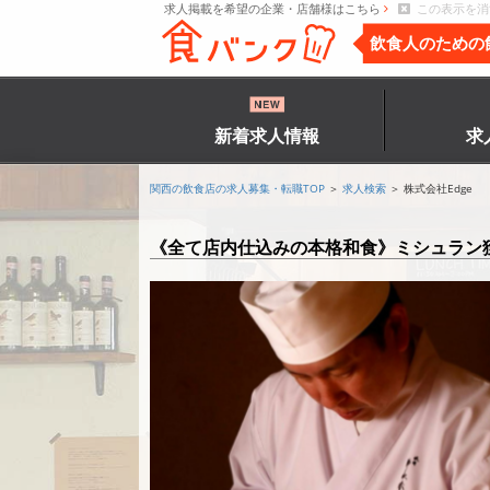
求人掲載を希望の企業・店舗様はこちら
この表示を消
飲食人のための
新着求人情報
求
関西の飲食店の求人募集・転職TOP
＞
求人検索
＞ 株式会社Edge
《全て店内仕込みの本格和食》ミシュラン