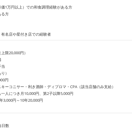
単価1万円以上）での和食調理経験がある方
ある方
、有名店や星付き店での経験者
限20,000円）
備
業手当
定あり）
00円
スキーコニサー・利き酒師・ディプロマ・CPA（該当店舗のみ支給）
人につき月10,000円、第2子以降5,000円
,000円～10年20,000円
当日数