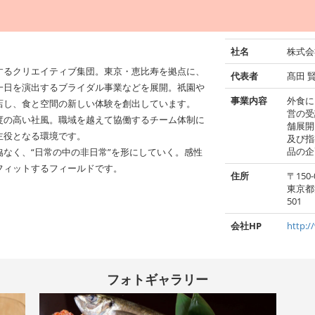
社名
株式会
するクリエイティブ集団。東京・恵比寿を拠点に、
代表者
髙田 
一日を演出するブライダル事業などを展開。祇園や
事業内容
外食に
店し、食と空間の新しい体験を創出しています。
営の受
度の高い社風。職域を越えて協働するチーム体制に
舗展開
主役となる環境です。
及び指
品の企
なく、“日常の中の非日常”を形にしていく。感性
フィットするフィールドです。
住所
〒150-
東京都
501
会社HP
http:/
フォトギャラリー