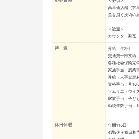
＜必須＞
高単価店舗（客
魚を捌く技術の
＜歓迎＞
カウンター割烹
待 遇
昇給 年2回
交通費一部支給（上
各種社会保険完
家族手当 残
昇給（人事査
資格手当：月10,0
ソムリエ・ウイ
家族手当：子ども一
勤続年数手当：1年3
休日休暇
年間116日
4週8休＋祝日相