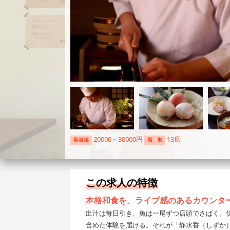
20000～30000円
13席
客単価
席 数
この求人の特徴
本格和食を、ライブ感のあるカウンタ
出汁は毎日引き、魚は一尾ずつ店頭でさばく。伝
含めた体験を届ける。それが「静水香（しずか