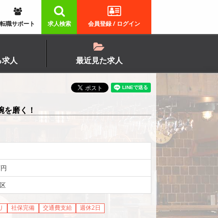
転職サポート
求人検索
会員登録 / ログイン
る求人
最近見た求人
腕を磨く！
万円
区
り
社保完備
交通費支給
週休2日