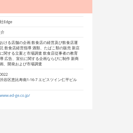
社Edge
賢介
おける店舗の企画 飲食店の経営及び飲食店運
託 飲食店経営指導 酒類、たばこ類の販売 新店
に関する立案と市場調査 飲食店従事者の教育
導 広告、宣伝に関する企画ならびに制作 新商
画、開発および市場調査
0022
渋谷区恵比寿南1-16-7 エビスツイン仁平ビル
/www.ed-ge.co.jp/