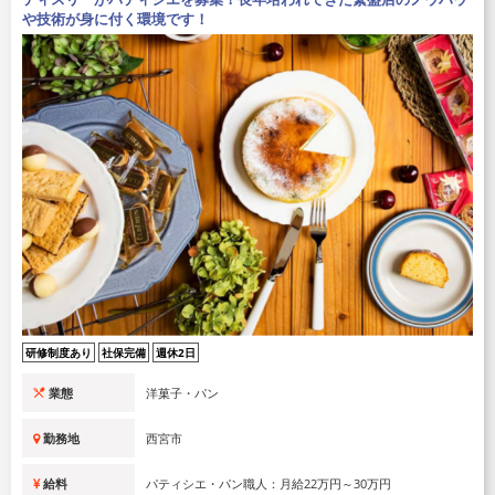
や技術が身に付く環境です！
研修制度あり
社保完備
週休2日
業態
洋菓子・パン
勤務地
西宮市
給料
パティシエ・パン職人：月給22万円～30万円