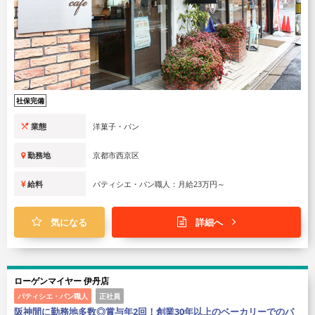
社保完備
業態
洋菓子・パン
勤務地
京都市西京区
給料
パティシエ・パン職人：月給23万円～
気になる
詳細へ
ローゲンマイヤー 伊丹店
パティシエ・パン職人
正社員
阪神間に勤務地多数◎賞与年2回！創業30年以上のベーカリーでのパ