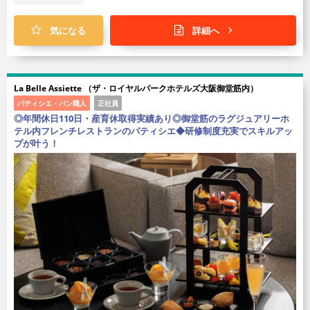
気になる
詳細へ
La Belle Assiette （ザ・ロイヤルパークホテルズ大阪御堂筋内）
パティシエ・パン職人
正社員
◎年間休日110日・産育休取得実績あり◎御堂筋のラグジュアリーホ
テル内フレンチレストランのパティシエ◆研修制度充実でスキルアッ
プが叶う！