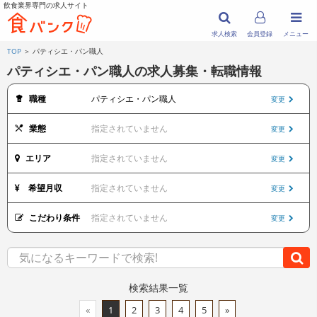
飲食業界専門の求人サイト
求人検索
会員登録
メニュー
TOP
＞ パティシエ・パン職人
パティシエ・パン職人の求人募集・転職情報
職種
パティシエ・パン職人
変更
業態
指定されていません
変更
エリア
指定されていません
変更
希望月収
指定されていません
変更
こだわり条件
指定されていません
変更
検索結果一覧
«
1
2
3
4
5
»