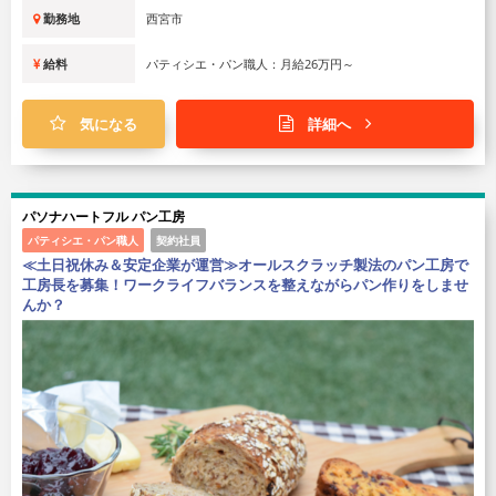
勤務地
西宮市
給料
パティシエ・パン職人：月給26万円～
気になる
詳細へ
パソナハートフル パン工房
パティシエ・パン職人
契約社員
≪土日祝休み＆安定企業が運営≫オールスクラッチ製法のパン工房で
工房長を募集！ワークライフバランスを整えながらパン作りをしませ
んか？