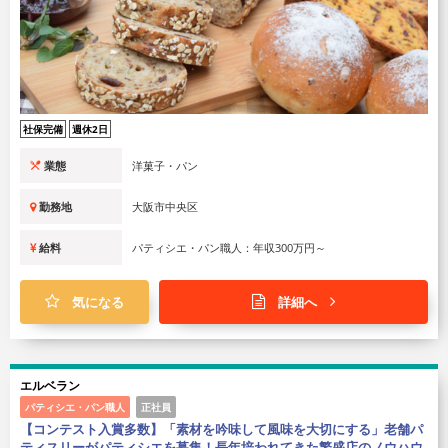
社保完備
週休2日
業態
洋菓子・パン
勤務地
大阪市中央区
給料
パティシエ・パン職人：年収300万円～
気になる
詳細へ
エルベラン
パティシエ・パン職人
正社員
【コンテスト入賞多数】「素材を吟味して風味を大切にする」老舗パ
ティスリーがパティシエを募集！長年培われてきた繁盛店のノウハウ