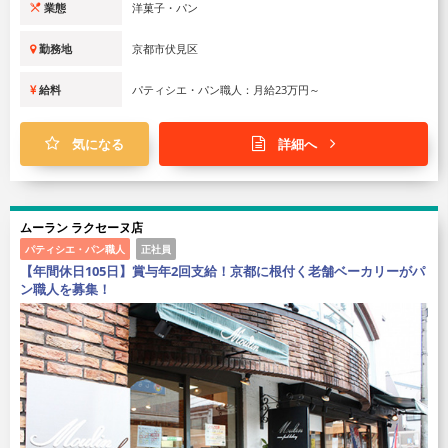
業態
洋菓子・パン
勤務地
京都市伏見区
給料
パティシエ・パン職人：月給23万円～
気になる
詳細へ
ムーラン ラクセーヌ店
パティシエ・パン職人
正社員
【年間休日105日】賞与年2回支給！京都に根付く老舗ベーカリーがパ
ン職人を募集！