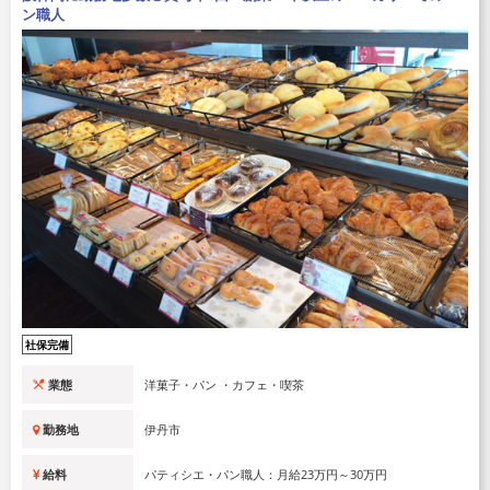
ン職人
社保完備
業態
洋菓子・パン ・カフェ・喫茶
勤務地
伊丹市
給料
パティシエ・パン職人：月給23万円～30万円