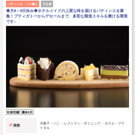
パティシエ・パン職人
正社員
◆月8～9日休み◆ホテルメイドの上質な味を届けるパティシエを募
集！プティガトーからデセールまで、多彩な製造スキルを磨ける環境
です♪
社保完備
週休2日
洋菓子・パン ・レストラン・ダイニング ・ホテル・ブラ
業態
イダル