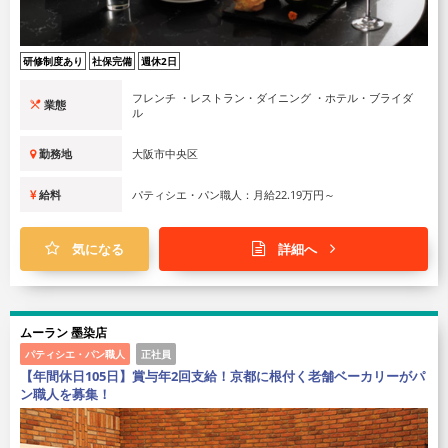
研修制度あり
社保完備
週休2日
フレンチ ・レストラン・ダイニング ・ホテル・ブライダ
業態
ル
勤務地
大阪市中央区
給料
パティシエ・パン職人：月給22.19万円～
気になる
詳細へ
ムーラン 墨染店
パティシエ・パン職人
正社員
【年間休日105日】賞与年2回支給！京都に根付く老舗ベーカリーがパ
ン職人を募集！