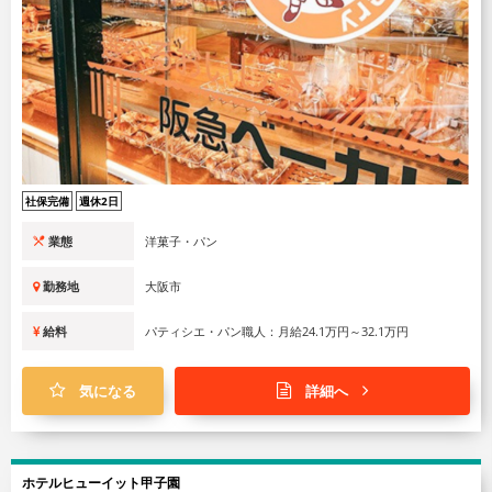
社保完備
週休2日
業態
洋菓子・パン
勤務地
大阪市
給料
パティシエ・パン職人：月給24.1万円～32.1万円
気になる
詳細へ
ホテルヒューイット甲子園