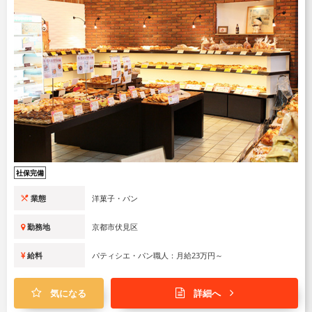
社保完備
業態
洋菓子・パン
勤務地
京都市伏見区
給料
パティシエ・パン職人：月給23万円～
気になる
詳細へ