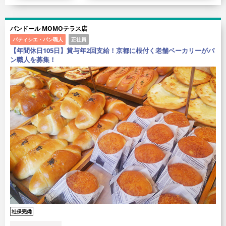
パンドール MOMOテラス店
パティシエ・パン職人
正社員
【年間休日105日】賞与年2回支給！京都に根付く老舗ベーカリーがパ
ン職人を募集！
社保完備