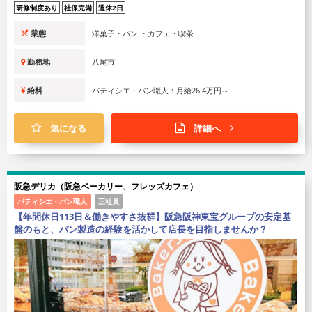
研修制度あり
社保完備
週休2日
業態
洋菓子・パン ・カフェ・喫茶
勤務地
八尾市
給料
パティシエ・パン職人：月給26.4万円～
気になる
詳細へ
阪急デリカ（阪急ベーカリー、フレッズカフェ）
パティシエ・パン職人
正社員
【年間休日113日＆働きやすさ抜群】阪急阪神東宝グループの安定基
盤のもと、パン製造の経験を活かして店長を目指しませんか？