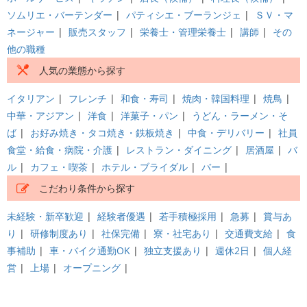
ソムリエ・バーテンダー
|
パティシエ・ブーランジェ
|
ＳＶ・マ
ネージャー
|
販売スタッフ
|
栄養士・管理栄養士
|
講師
|
その
他の職種
人気の業態から探す
イタリアン
|
フレンチ
|
和食・寿司
|
焼肉・韓国料理
|
焼鳥
|
中華・アジアン
|
洋食
|
洋菓子・パン
|
うどん・ラーメン・そ
ば
|
お好み焼き・タコ焼き・鉄板焼き
|
中食・デリバリー
|
社員
食堂・給食・病院・介護
|
レストラン・ダイニング
|
居酒屋
|
バ
ル
|
カフェ・喫茶
|
ホテル・ブライダル
|
バー
|
こだわり条件から探す
未経験・新卒歓迎
|
経験者優遇
|
若手積極採用
|
急募
|
賞与あ
り
|
研修制度あり
|
社保完備
|
寮・社宅あり
|
交通費支給
|
食
事補助
|
車・バイク通勤OK
|
独立支援あり
|
週休2日
|
個人経
営
|
上場
|
オープニング
|