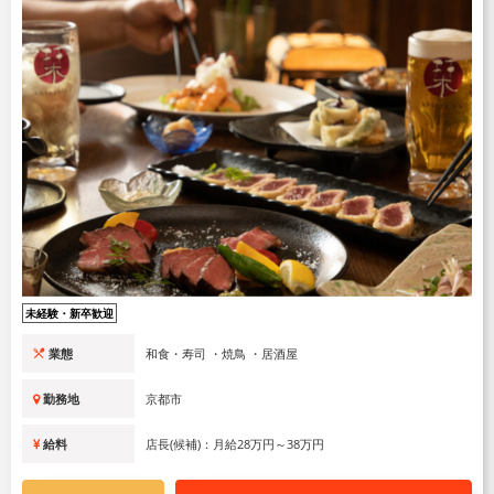
未経験・新卒歓迎
業態
和食・寿司 ・焼鳥 ・居酒屋
勤務地
京都市
給料
店長(候補)：月給28万円～38万円