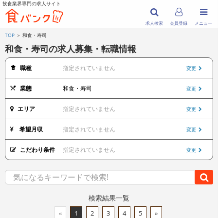
飲食業界専門の求人サイト
求人検索
会員登録
メニュー
TOP
＞ 和食・寿司
和食・寿司の求人募集・転職情報
職種
指定されていません
変更
業態
和食・寿司
変更
エリア
指定されていません
変更
希望月収
指定されていません
変更
こだわり条件
指定されていません
変更
検索結果一覧
«
1
2
3
4
5
»