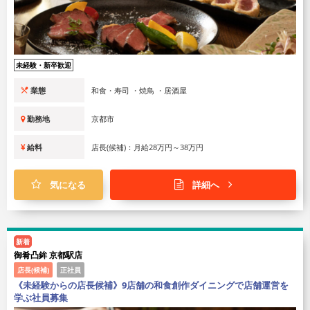
未経験・新卒歓迎
業態
和食・寿司 ・焼鳥 ・居酒屋
勤務地
京都市
給料
店長(候補)：月給28万円～38万円
気になる
詳細へ
新着
御肴凸鉾 京都駅店
店長(候補)
正社員
《未経験からの店長候補》9店舗の和食創作ダイニングで店舗運営を
学ぶ社員募集