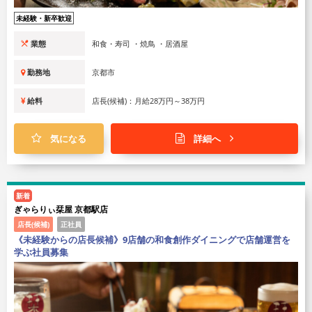
未経験・新卒歓迎
業態
和食・寿司 ・焼鳥 ・居酒屋
勤務地
京都市
給料
店長(候補)：月給28万円～38万円
気になる
詳細へ
新着
ぎゃらりぃ栞屋 京都駅店
店長(候補)
正社員
《未経験からの店長候補》9店舗の和食創作ダイニングで店舗運営を
学ぶ社員募集