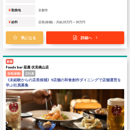
勤務地
京都市
給料
店長(候補)：月給28万円～38万円
気になる
詳細へ
新着
Foods bar 栞屋 伏見桃山店
店長(候補)
正社員
《未経験からの店長候補》9店舗の和食創作ダイニングで店舗運営を
学ぶ社員募集