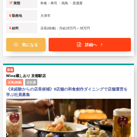
業態
和食・寿司 ・焼鳥 ・居酒屋
勤務地
大津市
給料
店長(候補)：月給28万円～38万円
気になる
詳細へ
新着
Wine蔵しおり 京都駅店
店長(候補)
正社員
《未経験からの店長候補》9店舗の和食創作ダイニングで店舗運営を
学ぶ社員募集