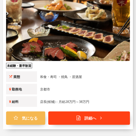
未経験・新卒歓迎
業態
和食・寿司 ・焼鳥 ・居酒屋
勤務地
京都市
給料
店長(候補)：月給28万円～38万円
気になる
詳細へ