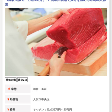
集
社保完備
週休2日
業態
和食・寿司
勤務地
大阪市中央区
給料
キッチン：月給35万円～50万円