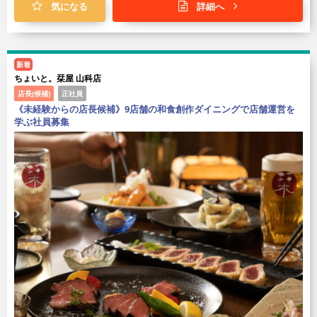
気になる
詳細へ
新着
ちょいと。栞屋 山科店
店長(候補)
正社員
《未経験からの店長候補》9店舗の和食創作ダイニングで店舗運営を
学ぶ社員募集