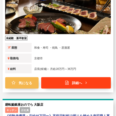
未経験・新卒歓迎
業態
和食・寿司 ・焼鳥 ・居酒屋
勤務地
京都市
給料
店長(候補)：月給28万円～38万円
気になる
詳細へ
廻転鮨銀座おのでら 大阪店
キッチン
正社員
《経験者優遇・月給35万円〜》高級回転鮨で握りを極める寿司職人募