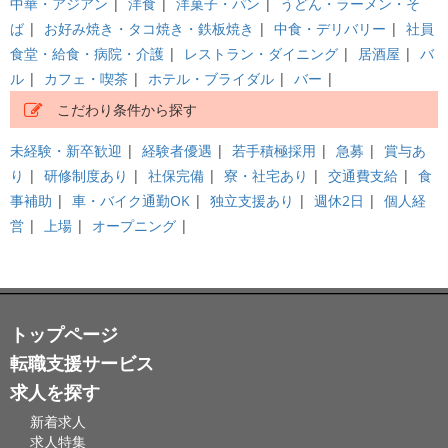
中華・アジアン
|
洋食
|
洋菓子・パン
|
うどん・ラーメン・そ
ば
|
お好み焼き・タコ焼き・鉄板焼き
|
中食・デリバリー
|
社員
食堂・給食・病院・介護
|
レストラン・ダイニング
|
居酒屋
|
バ
ル
|
カフェ・喫茶
|
ホテル・ブライダル
|
バー
|
こだわり条件から探す
未経験・新卒歓迎
|
経験者優遇
|
若手積極採用
|
急募
|
賞与あ
り
|
研修制度あり
|
社保完備
|
寮・社宅あり
|
交通費支給
|
食
事補助
|
車・バイク通勤OK
|
独立支援あり
|
週休2日
|
個人経
営
|
上場
|
オープニング
|
トップページ
転職支援サービス
求人を探す
新着求人
求人特集