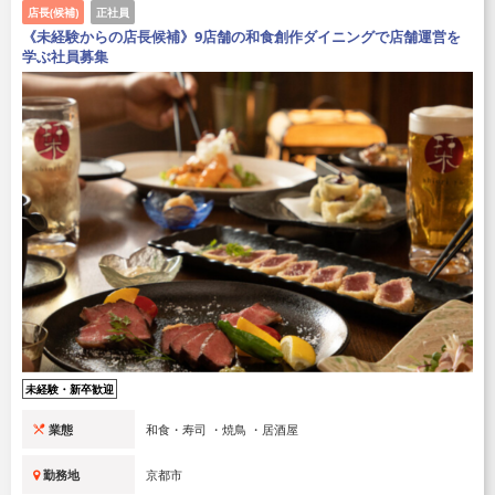
店長(候補)
正社員
《未経験からの店長候補》9店舗の和食創作ダイニングで店舗運営を
学ぶ社員募集
未経験・新卒歓迎
業態
和食・寿司 ・焼鳥 ・居酒屋
勤務地
京都市