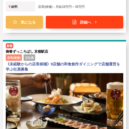
給料
店長(候補)：月給28万円～38万円
気になる
詳細へ
新着
御肴ずっころばし 京都駅店
店長(候補)
正社員
《未経験からの店長候補》9店舗の和食創作ダイニングで店舗運営を
学ぶ社員募集