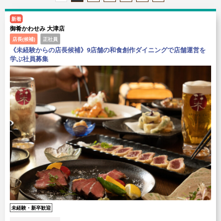
新着
御肴かわせみ 大津店
店長(候補)
正社員
《未経験からの店長候補》9店舗の和食創作ダイニングで店舗運営を
学ぶ社員募集
未経験・新卒歓迎