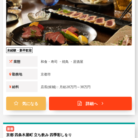
未経験・新卒歓迎
業態
和食・寿司 ・焼鳥 ・居酒屋
勤務地
京都市
給料
店長(候補)：月給28万円～38万円
気になる
詳細へ
新着
京都 四条木屋町 立ち飲み 四季彩しをり