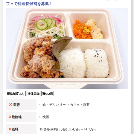
フェで料理長候補を募集！
研修制度あり
社保完備
週休2日
業態
中食・デリバリー ・カフェ・喫茶
勤務地
中央区
給料
料理長(候補)：月給33.4万円～41.7万円