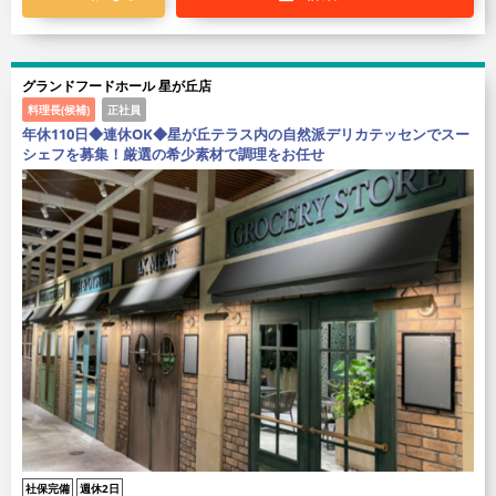
グランドフードホール 星が丘店
料理長(候補)
正社員
年休110日◆連休OK◆星が丘テラス内の自然派デリカテッセンでスー
シェフを募集！厳選の希少素材で調理をお任せ
社保完備
週休2日