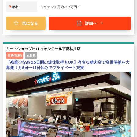
給料
キッチン：月給24.5万円～
気になる
詳細へ
ミートショップヒロ イオンモール京都桂川店
店長(候補)
正社員
【残業少なめ＆5日間の連休取得もOK】有名な精肉店で店長候補を大
募集！月8日〜11日休みでプライベート充実