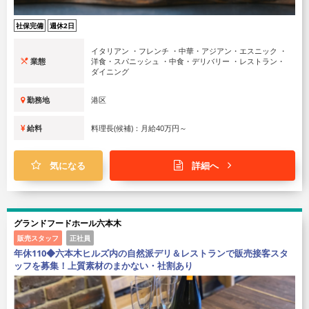
社保完備
週休2日
イタリアン ・フレンチ ・中華・アジアン・エスニック ・
業態
洋食・スパニッシュ ・中食・デリバリー ・レストラン・
ダイニング
勤務地
港区
給料
料理長(候補)：月給40万円～
気になる
詳細へ
グランドフードホール六本木
販売スタッフ
正社員
年休110◆六本木ヒルズ内の自然派デリ＆レストランで販売接客スタ
ッフを募集！上質素材のまかない・社割あり