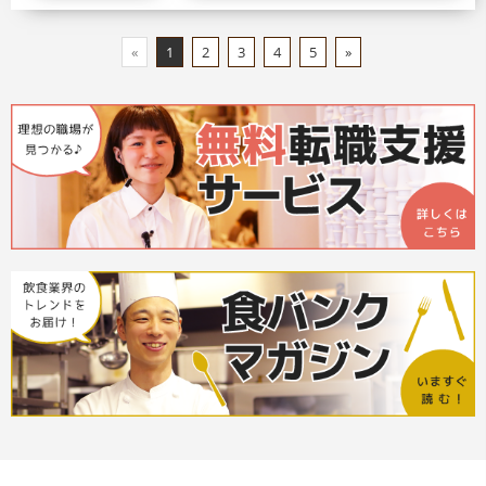
«
1
2
3
4
5
»