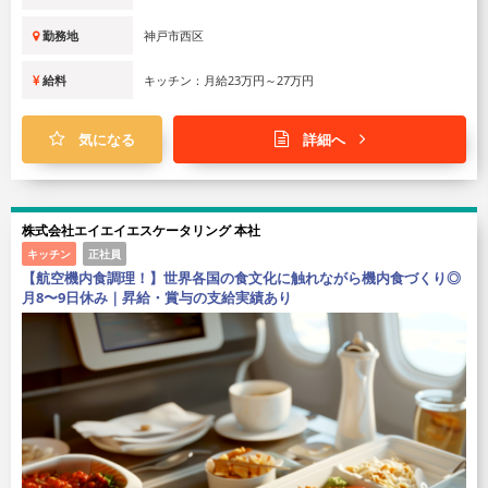
勤務地
神戸市西区
給料
キッチン：月給23万円～27万円
気になる
詳細へ
株式会社エイエイエスケータリング 本社
キッチン
正社員
【航空機内食調理！】世界各国の食文化に触れながら機内食づくり◎
月8〜9日休み｜昇給・賞与の支給実績あり