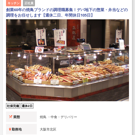
キッチン
正社員
創業60年の焼鳥ブランドの調理職募集！デパ地下の惣菜・弁当などの
調理をお任せします【週休二日、年間休日105日】
社保完備
週休2日
業態
焼鳥 ・中食・デリバリー
勤務地
大阪市北区