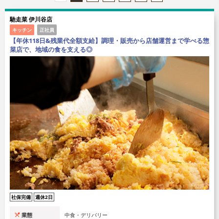
馳走菜 伊川谷店
キッチン
正社員
【年休118日&残業代全額支給】調理・販売から店舗運営まで学べる惣
菜店で、地域の食を支える◎
社保完備
週休2日
業態
中食・デリバリー