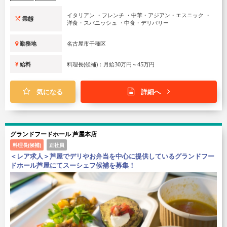
イタリアン ・フレンチ ・中華・アジアン・エスニック ・
業態
洋食・スパニッシュ ・中食・デリバリー
勤務地
名古屋市千種区
給料
料理長(候補)：月給30万円～45万円
気になる
詳細へ
グランドフードホール 芦屋本店
料理長(候補)
正社員
＜レア求人＞芦屋でデリやお弁当を中心に提供しているグランドフー
ドホール芦屋にてスーシェフ候補を募集！