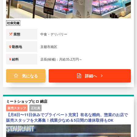
社保完備
業態
中食・デリバリー
勤務地
京都市南区
給料
店長(候補)：月給35.2万円～
気になる
詳細へ
ミートショップヒロ 錦店
販売スタッフ
正社員
【月8日〜11日休みでプライベート充実】有名な精肉、惣菜のお店で
販売スタッフを大募集！残業少なめ＆5日間の連休取得もOK