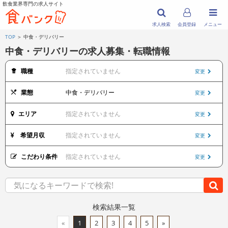
飲食業界専門の求人サイト
求人検索
会員登録
メニュー
TOP
＞ 中食・デリバリー
中食・デリバリーの求人募集・転職情報
職種
指定されていません
変更
業態
中食・デリバリー
変更
エリア
指定されていません
変更
希望月収
指定されていません
変更
こだわり条件
指定されていません
変更
検索結果一覧
«
1
2
3
4
5
»