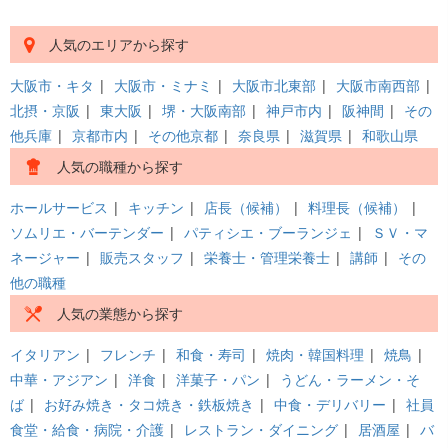
人気のエリアから探す
大阪市・キタ
|
大阪市・ミナミ
|
大阪市北東部
|
大阪市南西部
|
北摂・京阪
|
東大阪
|
堺・大阪南部
|
神戸市内
|
阪神間
|
その
他兵庫
|
京都市内
|
その他京都
|
奈良県
|
滋賀県
|
和歌山県
人気の職種から探す
ホールサービス
|
キッチン
|
店長（候補）
|
料理長（候補）
|
ソムリエ・バーテンダー
|
パティシエ・ブーランジェ
|
ＳＶ・マ
ネージャー
|
販売スタッフ
|
栄養士・管理栄養士
|
講師
|
その
他の職種
人気の業態から探す
イタリアン
|
フレンチ
|
和食・寿司
|
焼肉・韓国料理
|
焼鳥
|
中華・アジアン
|
洋食
|
洋菓子・パン
|
うどん・ラーメン・そ
ば
|
お好み焼き・タコ焼き・鉄板焼き
|
中食・デリバリー
|
社員
食堂・給食・病院・介護
|
レストラン・ダイニング
|
居酒屋
|
バ