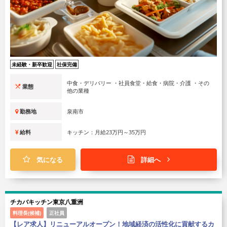
未経験・新卒歓迎
社保完備
中食・デリバリー ・社員食堂・給食・病院・介護 ・その
業態
他の業種
勤務地
泉南市
給料
キッチン：月給23万円～35万円
気になる
詳細へ
チカバキッチン東京八重洲
料理長(候補)
正社員
【レア求人】リニューアルオープン！地域経済の活性化に貢献するカ