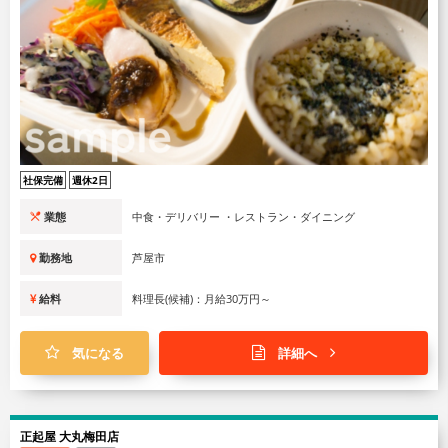
社保完備
週休2日
業態
中食・デリバリー ・レストラン・ダイニング
勤務地
芦屋市
給料
料理長(候補)：月給30万円～
気になる
詳細へ
正起屋 大丸梅田店