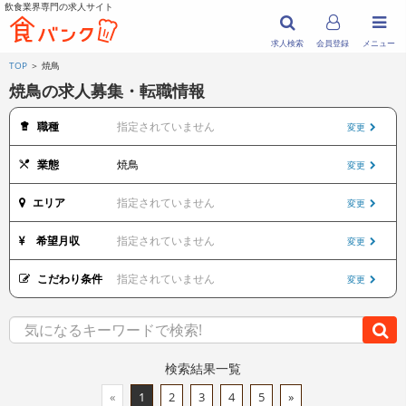
飲食業界専門の求人サイト
求人検索
会員登録
メニュー
TOP
＞ 焼鳥
焼鳥の求人募集・転職情報
職種
指定されていません
変更
業態
焼鳥
変更
エリア
指定されていません
変更
希望月収
指定されていません
変更
こだわり条件
指定されていません
変更
検索結果一覧
«
1
2
3
4
5
»