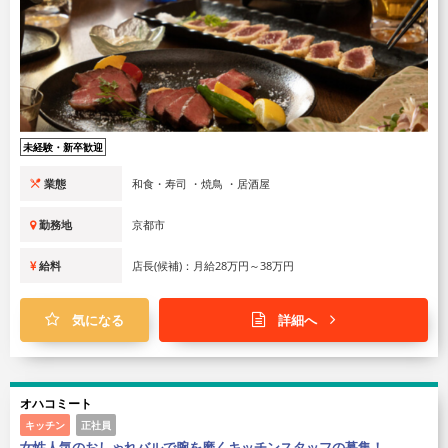
未経験・新卒歓迎
業態
和食・寿司 ・焼鳥 ・居酒屋
勤務地
京都市
給料
店長(候補)：月給28万円～38万円
気になる
詳細へ
オハコミート
キッチン
正社員
女性人気のおしゃれバルで腕を磨くキッチンスタッフの募集！