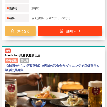
勤務地
京都市
給料
店長(候補)：月給28万円～38万円
気になる
詳細へ
新着
Foods bar 栞屋 伏見桃山店
店長(候補)
正社員
《未経験からの店長候補》9店舗の和食創作ダイニングで店舗運営を
学ぶ社員募集