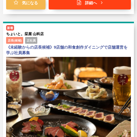
気になる
詳細へ
新着
ちょいと。栞屋 山科店
店長(候補)
正社員
《未経験からの店長候補》9店舗の和食創作ダイニングで店舗運営を
学ぶ社員募集