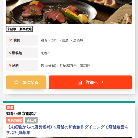
未経験・新卒歓迎
業態
和食・寿司 ・焼鳥 ・居酒屋
勤務地
京都市
給料
店長(候補)：月給28万円～38万円
気になる
詳細へ
新着
御肴凸鉾 京都駅店
店長(候補)
正社員
《未経験からの店長候補》9店舗の和食創作ダイニングで店舗運営を
学ぶ社員募集