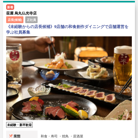
新着
栞屋 烏丸仏光寺店
店長(候補)
正社員
《未経験からの店長候補》9店舗の和食創作ダイニングで店舗運営を
学ぶ社員募集
未経験・新卒歓迎
業態
和食・寿司 ・焼鳥 ・居酒屋