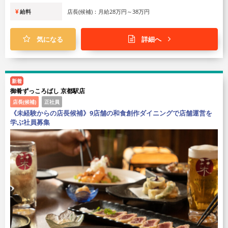
給料
店長(候補)：月給28万円～38万円
気になる
詳細へ
新着
御肴ずっころばし 京都駅店
店長(候補)
正社員
《未経験からの店長候補》9店舗の和食創作ダイニングで店舗運営を
学ぶ社員募集