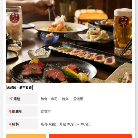
未経験・新卒歓迎
業態
和食・寿司 ・焼鳥 ・居酒屋
勤務地
京都市
給料
店長(候補)：月給28万円～38万円