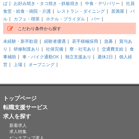
ば
|
お好み焼き・タコ焼き・鉄板焼き
|
中食・デリバリー
|
社員
食堂・給食・病院・介護
|
レストラン・ダイニング
|
居酒屋
|
バ
ル
|
カフェ・喫茶
|
ホテル・ブライダル
|
バー
|
こだわり条件から探す
未経験・新卒歓迎
|
経験者優遇
|
若手積極採用
|
急募
|
賞与あ
り
|
研修制度あり
|
社保完備
|
寮・社宅あり
|
交通費支給
|
食
事補助
|
車・バイク通勤OK
|
独立支援あり
|
週休2日
|
個人経
営
|
上場
|
オープニング
|
トップページ
転職支援サービス
求人を探す
新着求人
求人特集
ピックアップ求人