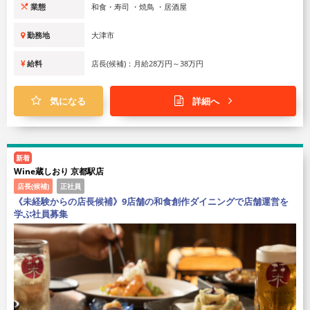
業態
和食・寿司 ・焼鳥 ・居酒屋
勤務地
大津市
給料
店長(候補)：月給28万円～38万円
気になる
詳細へ
新着
Wine蔵しおり 京都駅店
店長(候補)
正社員
《未経験からの店長候補》9店舗の和食創作ダイニングで店舗運営を
学ぶ社員募集