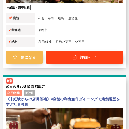
未経験・新卒歓迎
業態
和食・寿司 ・焼鳥 ・居酒屋
勤務地
京都市
給料
店長(候補)：月給28万円～38万円
気になる
詳細へ
新着
ぎゃらりぃ栞屋 京都駅店
店長(候補)
正社員
《未経験からの店長候補》9店舗の和食創作ダイニングで店舗運営を
学ぶ社員募集