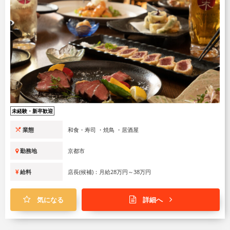
未経験・新卒歓迎
業態
和食・寿司 ・焼鳥 ・居酒屋
勤務地
京都市
給料
店長(候補)：月給28万円～38万円
気になる
詳細へ