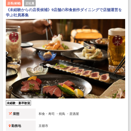
店長(候補)
正社員
《未経験からの店長候補》9店舗の和食創作ダイニングで店舗運営を
学ぶ社員募集
未経験・新卒歓迎
業態
和食・寿司 ・焼鳥 ・居酒屋
勤務地
京都市