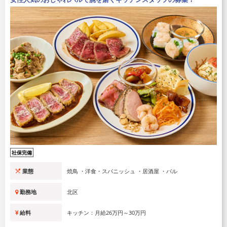
社保完備
業態
焼鳥 ・洋食・スパニッシュ ・居酒屋 ・バル
勤務地
北区
給料
キッチン：月給26万円～30万円