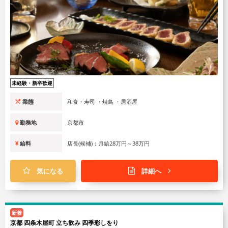
未経験・新卒歓迎
業態
和食・寿司 ・焼鳥 ・居酒屋
勤務地
京都市
給料
店長(候補)：月給28万円～38万円
気になる
詳細へ
新着
京都 四条木屋町 立ち飲み 四季彩しをり