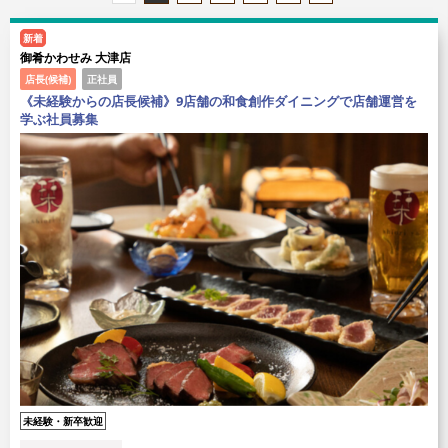
新着
御肴かわせみ 大津店
店長(候補)
正社員
《未経験からの店長候補》9店舗の和食創作ダイニングで店舗運営を
学ぶ社員募集
未経験・新卒歓迎