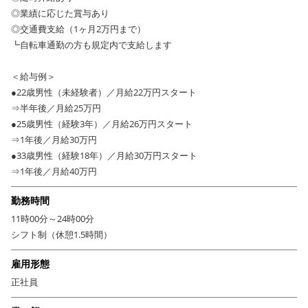
などの長期休暇があり、福利厚生も充実しているので、長く
◎業績に応じた賞与あり
安心して働けます。ソムリエなどの資格取得支援も充実♪
◎交通費支給（1ヶ月2万円まで）
------------------------------
┗自転車通勤の方も規定内で支給します
コロナ禍でも数々の繁盛店を運営する安定企業で、さまざまな経験を積め
＜給与例＞
るのも魅力の一つ。今後も新規出店の予定があり、安心して長く働けるこ
●22歳男性（未経験者）／月給22万円スタート
ともポイントです。希望者にはソムリエなどの資格取得を支援するなど、
⇒半年後／月給25万円
福利厚生・待遇の充実や、スタッフの成長・学び・チャレンジを支える風
●25歳男性（経験3年）／月給26万円スタート
土が根付いています。
⇒1年後／月給30万円
夏季休暇・冬季休暇などの長期休暇がしっかりとれることで、プライベー
●33歳男性（経験18年）／月給30万円スタート
トも充実♪20～30代の仲間と一緒に切磋琢磨し、新店舗で楽しく成長して
⇒1年後／月給40万円
いきましょう！
勤務時間
11時00分～24時00分
シフト制（休憩1.5時間）
雇用形態
正社員