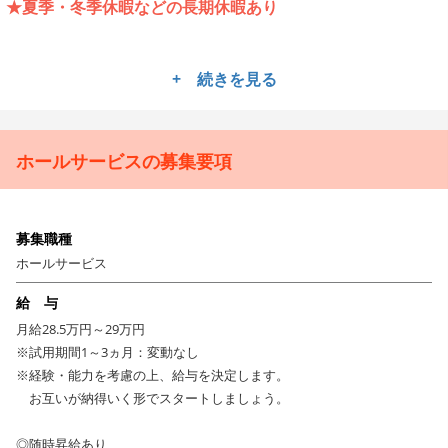
★夏季・冬季休暇などの長期休暇あり
------------------------------
+ 続きを見る
斬新かつ革新的な発想で「時代のニーズに応えられるレスト
ラン」を展開する株式会社レアル・ダイニング。「本物を追
求すること」をコンセプトに掲げ、お客さまに驚きと感動と
ホールサービスの募集要項
至福の時間を提供し続けている企業です。
------------------------------
募集職種
A5和牛 能登牛をブラーチェ（炭焼き）”で味わう隠れ家イタリアン。
希少和牛である能登牛や豊後水道から直送された鮮魚、旬の野菜などをイ
ホールサービス
タリアで親しまれる炭焼き料理で提供していく。〆で提供されるパスタは
給 与
全て手打ちにこだわるなど料理への丁寧な取り組みが特徴。店内は石壁や
月給28.5万円～29万円
木の温もりを感じるスタイリッシュな空間で四季を五感で感じるイタリア
※試用期間1～3ヵ月：変動なし
ンを提供。
※経験・能力を考慮の上、給与を決定します。
お互いが納得いく形でスタートしましょう。
------------------------------
風通しの良い社風で働きやすさが魅力！夏季休暇・冬季休暇
◎随時昇給あり