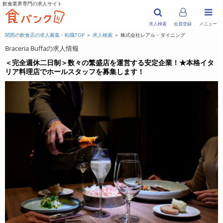
飲食業界専門の求人サイト
求人検索
会員登録
メニュー
関西の飲食店の求人募集・転職TOP
＞
求人検索
＞ 株式会社レアル・ダイニング
Braceria Buffaの求人情報
＜完全週休二日制＞数々の繁盛店を運営する安定企業！★本格イタ
リア料理店でホールスタッフを募集します！