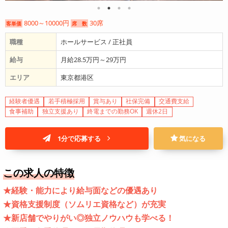
8000～10000円
30席
客単価
席 数
職種
ホールサービス / 正社員
給与
月給28.5万円～29万円
エリア
東京都港区
経験者優遇
若手積極採用
賞与あり
社保完備
交通費支給
食事補助
独立支援あり
終電までの勤務OK
週休2日
1分で応募する
気になる
この求人の特徴
★経験・能力により給与面などの優遇あり
★資格支援制度（ソムリエ資格など）が充実
★新店舗でやりがい◎独立ノウハウも学べる！