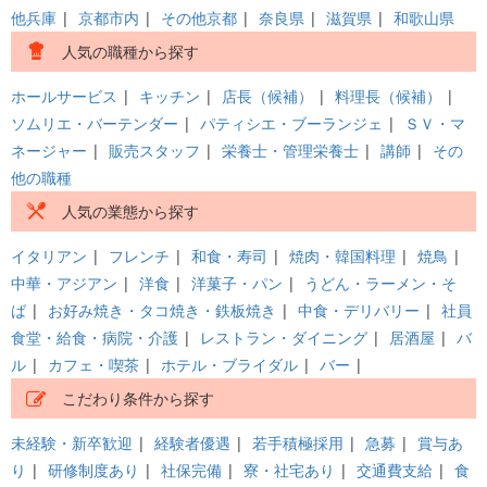
他兵庫
|
京都市内
|
その他京都
|
奈良県
|
滋賀県
|
和歌山県
人気の職種から探す
ホールサービス
|
キッチン
|
店長（候補）
|
料理長（候補）
|
ソムリエ・バーテンダー
|
パティシエ・ブーランジェ
|
ＳＶ・マ
ネージャー
|
販売スタッフ
|
栄養士・管理栄養士
|
講師
|
その
他の職種
人気の業態から探す
イタリアン
|
フレンチ
|
和食・寿司
|
焼肉・韓国料理
|
焼鳥
|
中華・アジアン
|
洋食
|
洋菓子・パン
|
うどん・ラーメン・そ
ば
|
お好み焼き・タコ焼き・鉄板焼き
|
中食・デリバリー
|
社員
食堂・給食・病院・介護
|
レストラン・ダイニング
|
居酒屋
|
バ
ル
|
カフェ・喫茶
|
ホテル・ブライダル
|
バー
|
こだわり条件から探す
未経験・新卒歓迎
|
経験者優遇
|
若手積極採用
|
急募
|
賞与あ
り
|
研修制度あり
|
社保完備
|
寮・社宅あり
|
交通費支給
|
食