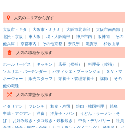
人気のエリアから探す
大阪市・キタ
|
大阪市・ミナミ
|
大阪市北東部
|
大阪市南西部
|
北摂・京阪
|
東大阪
|
堺・大阪南部
|
神戸市内
|
阪神間
|
その
他兵庫
|
京都市内
|
その他京都
|
奈良県
|
滋賀県
|
和歌山県
人気の職種から探す
ホールサービス
|
キッチン
|
店長（候補）
|
料理長（候補）
|
ソムリエ・バーテンダー
|
パティシエ・ブーランジェ
|
ＳＶ・マ
ネージャー
|
販売スタッフ
|
栄養士・管理栄養士
|
講師
|
その
他の職種
人気の業態から探す
イタリアン
|
フレンチ
|
和食・寿司
|
焼肉・韓国料理
|
焼鳥
|
中華・アジアン
|
洋食
|
洋菓子・パン
|
うどん・ラーメン・そ
ば
|
お好み焼き・タコ焼き・鉄板焼き
|
中食・デリバリー
|
社員
食堂・給食・病院・介護
|
レストラン・ダイニング
|
居酒屋
|
バ