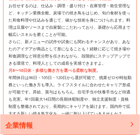
お任せするのは、仕込み・調理・盛り付け・在庫管理・衛生管理な
ど、キッチン業務全般。炭場での焼き鳥をはじめ、旬の食材を使っ
た和食料理や仕込みを通じて、確かな技術を身につけられます。料
理は豆腐やソースまで自家製にこだわっており、基礎から応用まで
幅広いスキルを磨くことが可能。
さらに、新メニューの試作や試食にも関わるチャンスがあり、あな
たのアイデアが商品として形になることも！経験に応じて焼き場や
和食調理など得意分野を任されながら、段階的にステップアップで
きる環境で、料理人としての成長を実感できますよ。
月8〜10日休・多様な働き方を選べる柔軟な制度。
年間休日は96日・105日・120日から選択可能で、残業ゼロや時短勤
務といった働き方も導入。ライフスタイルに合わせたキャリア形成
が可能です。昇給、賞与はもちろん、住宅手当や扶養手当など待遇
も充実。年1回最大14日間の長期休暇制度や、独立支援制度・資格
制度も整備されており、長期的にキャリアを築けます。国内外で拡
大する新しい焼き鳥文化を、一緒に創り上げていきませんか？
企業情報