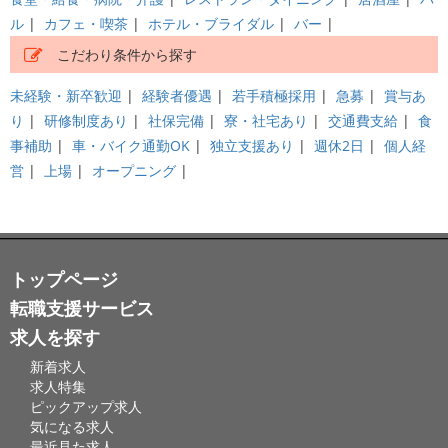
ル
|
カフェ・喫茶
|
ホテル・ブライダル
|
バー
|
こだわり条件から探す
未経験・新卒歓迎
|
経験者優遇
|
若手積極採用
|
急募
|
賞与あ
り
|
研修制度あり
|
社保完備
|
寮・社宅あり
|
交通費支給
|
食
事補助
|
車・バイク通勤OK
|
独立支援あり
|
週休2日
|
個人経
営
|
上場
|
オープニング
|
トップページ
転職支援サービス
求人を探す
新着求人
求人特集
ピックアップ求人
気になる求人
最近見た求人