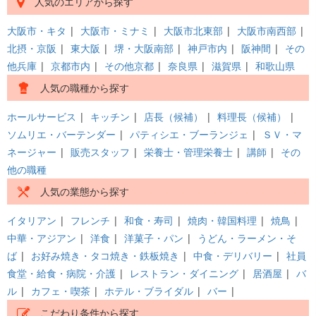
人気のエリアから探す
大阪市・キタ
|
大阪市・ミナミ
|
大阪市北東部
|
大阪市南西部
|
北摂・京阪
|
東大阪
|
堺・大阪南部
|
神戸市内
|
阪神間
|
その
他兵庫
|
京都市内
|
その他京都
|
奈良県
|
滋賀県
|
和歌山県
人気の職種から探す
ホールサービス
|
キッチン
|
店長（候補）
|
料理長（候補）
|
ソムリエ・バーテンダー
|
パティシエ・ブーランジェ
|
ＳＶ・マ
ネージャー
|
販売スタッフ
|
栄養士・管理栄養士
|
講師
|
その
他の職種
人気の業態から探す
イタリアン
|
フレンチ
|
和食・寿司
|
焼肉・韓国料理
|
焼鳥
|
中華・アジアン
|
洋食
|
洋菓子・パン
|
うどん・ラーメン・そ
ば
|
お好み焼き・タコ焼き・鉄板焼き
|
中食・デリバリー
|
社員
食堂・給食・病院・介護
|
レストラン・ダイニング
|
居酒屋
|
バ
ル
|
カフェ・喫茶
|
ホテル・ブライダル
|
バー
|
こだわり条件から探す