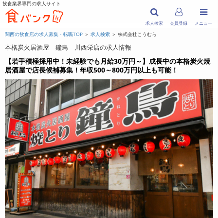
飲食業界専門の求人サイト
求人検索
会員登録
メニュー
関西の飲食店の求人募集・転職TOP
＞
求人検索
＞ 株式会社こうむら
本格炭火居酒屋 鐘鳥 川西栄店の求人情報
【若手積極採用中！未経験でも月給30万円～】成長中の本格炭火焼
居酒屋で店長候補募集！年収500～800万円以上も可能！