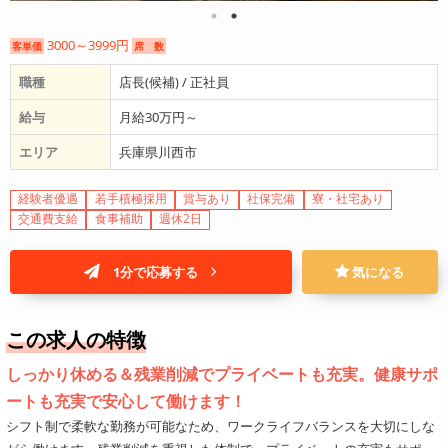
3000～3999円
客単価
席 数
職種
店長(候補) / 正社員
給与
月給30万円～
エリア
兵庫県川西市
経験者優遇
若手積極採用
賞与あり
社保完備
寮・社宅あり
交通費支給
食事補助
週休2日
1分で応募する
気になる
この求人の特徴
しっかり休める＆残業削減でプライベートも充実。健康サポ
ートも充実で安心して働けます！
シフト制で柔軟な勤務が可能なため、ワークライフバランスを大切にしな