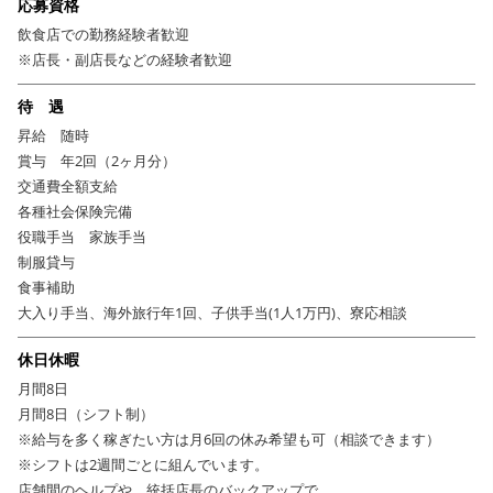
応募資格
飲食店での勤務経験者歓迎
※店長・副店長などの経験者歓迎
待 遇
昇給 随時
賞与 年2回（2ヶ月分）
交通費全額支給
各種社会保険完備
役職手当 家族手当
制服貸与
食事補助
大入り手当、海外旅行年1回、子供手当(1人1万円)、寮応相談
休日休暇
月間8日
月間8日（シフト制）
※給与を多く稼ぎたい方は月6回の休み希望も可（相談できます）
※シフトは2週間ごとに組んでいます。
店舗間のヘルプや、統括店長のバックアップで