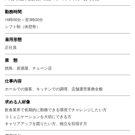
生後50日以内の新鮮な国産若鶏を、職人が毎朝一本一本、心を込めて串打
ち。
勤務時間
熟練の技で炭火を操り、外はカリッと香ばしく、中は驚くほどふっくらジ
16時00分～翌3時00分
ューシーに焼き上げます。
シフト制（休憩有）
こだわりの詰まった一本で、お客様を笑顔にするお仕事を始めませんか？
活気あふれる店内で、あなたもお店を盛り上げる一員になってください。
雇用形態
正社員
業 態
焼鳥、居酒屋、チェーン店
仕事内容
ホールでの接客、キッチンでの調理、店舗運営業務全般
求める人材像
飲食業界で長期的に勤務できる環境でチャレンジしたい方
コミュニケーションを大切にできる方
キャリアアップを図りたい方、独立を目指す方