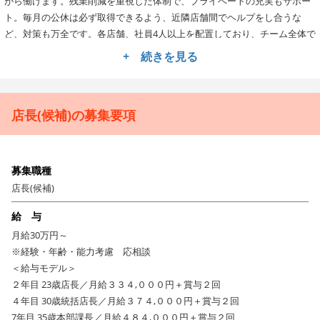
がら働けます。残業削減を重視した体制で、プライベートの充実もサポー
ト。毎月の公休は必ず取得できるよう、近隣店舗間でヘルプをし合うな
ど、対策も万全です。各店舗、社員4人以上を配置しており、チーム全体で
協力しながら目標達成を目指すことで、業務負荷を軽減しつつ、あなたの
+ 続きを見る
リーダーシップも発揮できます。また、メンタルヘルスケアや定期健康診
断を提供し、健康的に働ける環境を整えています。
店舗拡大中の成長企業でキャリアを築く！年収1000万や海外
店長(候補)の募集要項
勤務、独立の夢も実現可能！
私たちは大阪、兵庫、東京を中心に店舗展開し、国内100店舗を目指して
急成長中です。事業拡大に伴い、店長やエリアマネージャーなどのポスト
募集職種
も続々と生まれています。実際に年収1000万円を超える社員も3名輩出！
店長(候補)
のれん分け制度や、経営セミナーで学びながらFCオーナーを目指す道も全
力で応援します！さらに海外志向の方も歓迎しており、現在2名がオースト
給 与
ラリアで活躍中。成長企業だからこそ、あなたの可能性を最大限に広げら
月給30万円～
れる環境です。
※経験・年齢・能力考慮 応相談
【本格炭火やきとり専門店】職人技が光る、こだわりの一本
＜給与モデル＞
２年目 23歳店長／月給３３４,０００円＋賞与２回
をお客様へ届けませんか？
４年目 30歳統括店長／月給３７４,０００円＋賞与２回
お客様にお届けするのは、単なる「やきとり」ではありません。
7年目 35歳本部課長／月給４８４,０００円＋賞与２回