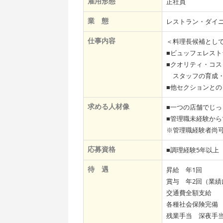
雇用形態
正社員
業 態
レストラン・ダイ
仕事内容
＜料理長候補とし
■ビュッフェレス
■クオリティ・コ
スタッフの育成・
■他セクションと
求める人材像
■一つの店舗でじ
■管理職未経験か
※管理職経験者尚
応募資格
■調理経験5年以上
待 遇
昇給 年1回
賞与 年2回（業績
交通費全額支給
各種社会保険完備
残業手当 深夜