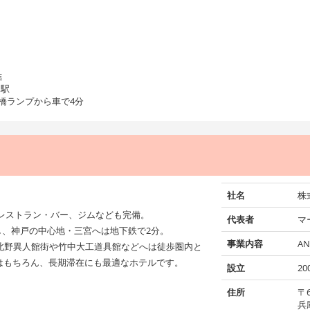
結
と駅
橋ランプから車で4分
社名
株
のレストラン・バー、ジムなども完備。
代表者
マ
し、神戸の中心地・三宮へは地下鉄で2分。
事業内容
A
北野異人館街や竹中大工道具館などへは徒歩圏内と
はもちろん、長期滞在にも最適なホテルです。
設立
20
住所
〒6
兵