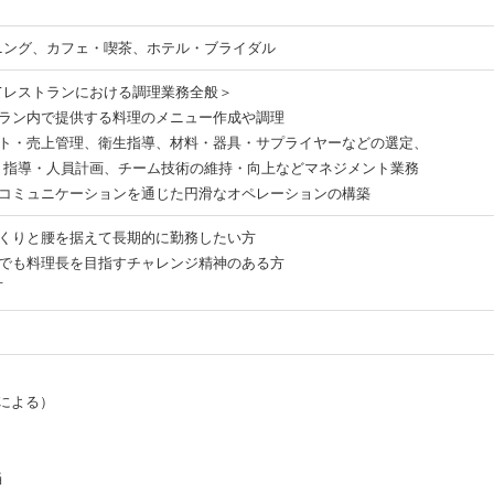
ニング、カフェ・喫茶、ホテル・ブライダル
てレストランにおける調理業務全般＞
トラン内で提供する料理のメニュー作成や調理
スト・売上管理、衛生指導、材料・器具・サプライヤーなどの選定、
指導・人員計画、チーム技術の維持・向上などマネジメント業務
のコミュニケーションを通じた円滑なオペレーションの構築
っくりと腰を据えて長期的に勤務したい方
らでも料理長を目指すチャレンジ精神のある方
可
による）
手当