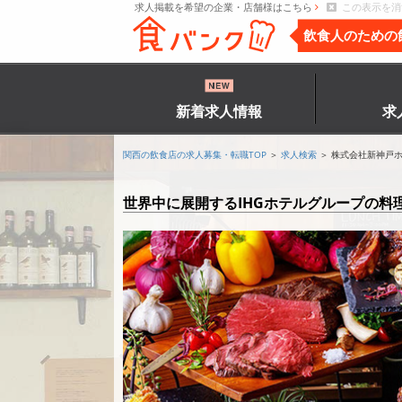
求人掲載を希望の企業・店舗様はこちら
この表示を消
飲食人のための
新着求人情報
求
関西の飲食店の求人募集・転職TOP
＞
求人検索
＞ 株式会社新神戸
世界中に展開するIHGホテルグループの料