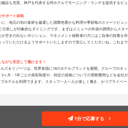
の施設も充実。神戸を代表する同ホテルでモーニング・ランチを提供するビュ
のサポート体制
トに、地元の旬の食材を厳選した国際色豊かな料理や季節毎のスイーツビュッ
注ぐ日差しが印象的なダイニングです。まずはメニューの作成や調理からスタ
なか空きの出ないポジション。マネジメント経験者の方にはご自身の技量を存
なっていただけるようサポートいたしますので安心してくださいね。これまで
しながら安定して働けます！
ホテルズ＆リゾーツは、世界各国に18のホテルブランドを展開。グループのネ
。3ヶ月・1年ごとの表彰制度や、特定の資格についての受験費用などを会社
ループホテルも利用できます。スタッフ一人一人が楽しく働き、かつプライベ
。
1分で応募する