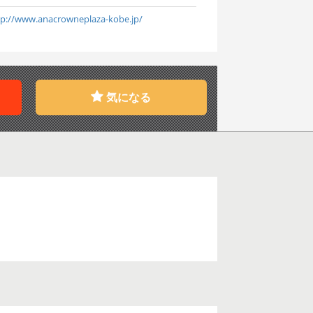
tp://www.anacrowneplaza-kobe.jp/
気になる