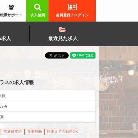
転職サポート
求人検索
会員登録 / ログイン
る求人
最近見た求人
テラスの求人情報
社員
5万円
区
交通費支給
食事補助
終電までの勤務OK