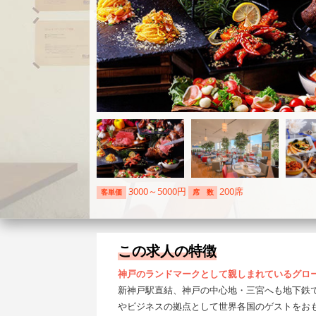
3000～5000円
200席
客単価
席 数
この求人の特徴
神戸のランドマークとして親しまれているグロ
新神戸駅直結、神戸の中心地・三宮へも地下鉄で
やビジネスの拠点として世界各国のゲストをおも