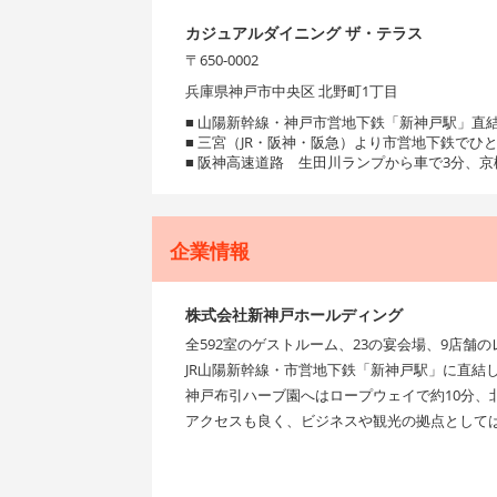
カジュアルダイニング ザ・テラス
〒650-0002
兵庫県神戸市中央区 北野町1丁目
■ 山陽新幹線・神戸市営地下鉄「新神戸駅」直
■ 三宮（JR・阪神・阪急）より市営地下鉄でひ
■ 阪神高速道路 生田川ランプから車で3分、京
企業情報
株式会社新神戸ホールディング
全592室のゲストルーム、23の宴会場、9店舗
JR山陽新幹線・市営地下鉄「新神戸駅」に直結
神戸布引ハーブ園へはロープウェイで約10分、
アクセスも良く、ビジネスや観光の拠点として