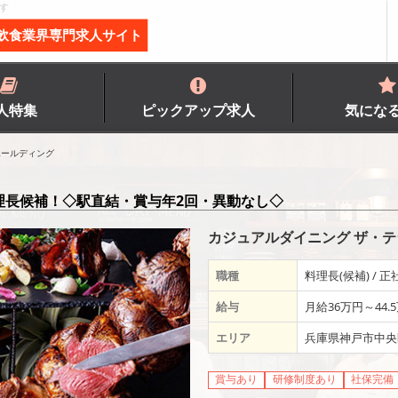
す
飲食業界専門求人サイト
人特集
ピックアップ求人
気にな
ホールディング
理長候補！◇駅直結・賞与年2回・異動なし◇
カジュアルダイニング ザ・
職種
料理長(候補) / 正
給与
月給36万円～44.
エリア
兵庫県神戸市中央
賞与あり
研修制度あり
社保完備