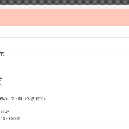
万円
有
分
す。
勤務のシフト制 （休憩1時間）
7:45
10～30時間