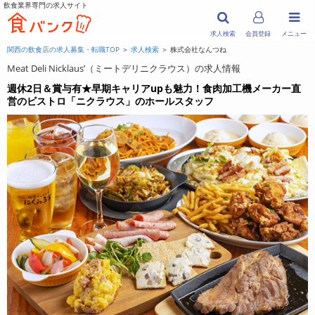
飲食業界専門の求人サイト
求人検索
会員登録
メニュー
関西の飲食店の求人募集・転職TOP
＞
求人検索
＞ 株式会社なんつね
Meat Deli Nicklaus’（ミートデリニクラウス）の求人情報
週休2日＆賞与有★早期キャリアupも魅力！食肉加工機メーカー直
営のビストロ「ニクラウス」のホールスタッフ