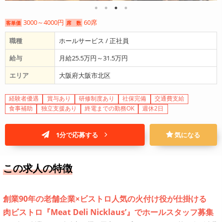
3000～4000円
60席
客単価
席 数
職種
ホールサービス / 正社員
給与
月給25.5万円～31.5万円
エリア
大阪府大阪市北区
経験者優遇
賞与あり
研修制度あり
社保完備
交通費支給
食事補助
独立支援あり
終電までの勤務OK
週休2日
1分で応募する
気になる
この求人の特徴
創業90年の老舗企業×ビストロ人気の火付け役が仕掛ける
肉ビストロ『Meat Deli Nicklaus’』でホールスタッフ募集