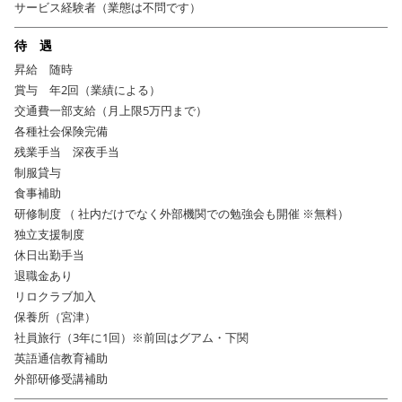
サービス経験者（業態は不問です）
待 遇
昇給 随時
賞与 年2回（業績による）
交通費一部支給（月上限5万円まで）
各種社会保険完備
残業手当 深夜手当
制服貸与
食事補助
研修制度 （ 社内だけでなく外部機関での勉強会も開催 ※無料）
独立支援制度
休日出勤手当
退職金あり
リロクラブ加入
保養所（宮津）
社員旅行（3年に1回）※前回はグアム・下関
英語通信教育補助
外部研修受講補助