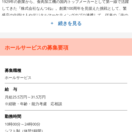
1929年の創業から、食肉加工機の国内トップメーカーとして第一線で活躍
してきた『株式会社なんつね』。創業100周年を見据えた挑戦として、繁
盛店の仕掛け人やデジタルマーケティングのプロ連携して、従来の「街の
お肉屋さん」のイメージを覆す新規飲食店プロジェクトを始動しました。
+ 続きを見る
今回はそのプロジェクトを牽引する旗艦店『Meat Deli Nicklaus’（ミートデ
リニクラウス）』にてホールスタッフの募集です。
ホールサービスの募集要項
安定した運営基盤のもと、やりがいも働きやすさも手に入れ
ませんか？
募集職種
ニクラウスは、UberEatsを活用した「デリバリー機能」や、店先での「お
ホールサービス
惣菜テイクアウト機能」を兼ね備えた、未来のお肉屋さんを形にしたモデ
ル店です。
給 与
テリーヌやリエットなど豊富なシャルキュトリーに始まり、イタリアン・
月給25.5万円～31.5万円
フレンチを融合させたオリジナルメニューなど商品展開の幅広さも同店の
※経験・年齢・能力考慮 応相談
魅力。食肉加工技術の強みをもって、今後も新しい美味しさを追求してい
きます。
勤務時間
10時00分～24時00分
現在、現場では20～30代のメンバーが活躍中！スタッフ全員が「もっとい
シフト制（休憩1時間）