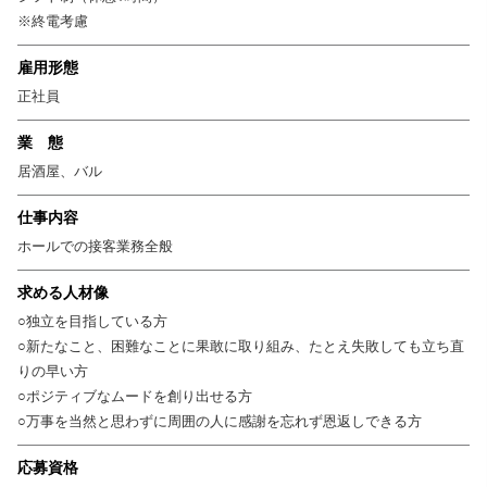
いお店にする！」という熱い気持ちを持ったメンバーばかりです。そのエ
※終電考慮
ネルギーを成果に繋げられるかが、あなたの腕の見せ所。安定した運営基
盤のもと、飲食経験を活かして食肉業界の新しい未来を切り開く一員とし
雇用形態
て活躍しませんか？
正社員
そのほか…
業 態
□週休2日制（年間休日100日以上）
居酒屋、バル
□高水準の給与
□新規プロジェクトだからこその早期キャリアアップetc
仕事内容
ホールでの接客業務全般
求める人材像
○独立を目指している方
○新たなこと、困難なことに果敢に取り組み、たとえ失敗しても立ち直
りの早い方
○ポジティブなムードを創り出せる方
○万事を当然と思わずに周囲の人に感謝を忘れず恩返しできる方
応募資格