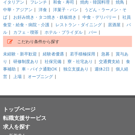
イタリアン
|
フレンチ
|
和食・寿司
|
焼肉・韓国料理
|
焼鳥
|
中華・アジアン
|
洋食
|
洋菓子・パン
|
うどん・ラーメン・そ
ば
|
お好み焼き・タコ焼き・鉄板焼き
|
中食・デリバリー
|
社員
食堂・給食・病院・介護
|
レストラン・ダイニング
|
居酒屋
|
バ
ル
|
カフェ・喫茶
|
ホテル・ブライダル
|
バー
|
こだわり条件から探す
未経験・新卒歓迎
|
経験者優遇
|
若手積極採用
|
急募
|
賞与あ
り
|
研修制度あり
|
社保完備
|
寮・社宅あり
|
交通費支給
|
食
事補助
|
車・バイク通勤OK
|
独立支援あり
|
週休2日
|
個人経
営
|
上場
|
オープニング
|
トップページ
転職支援サービス
求人を探す