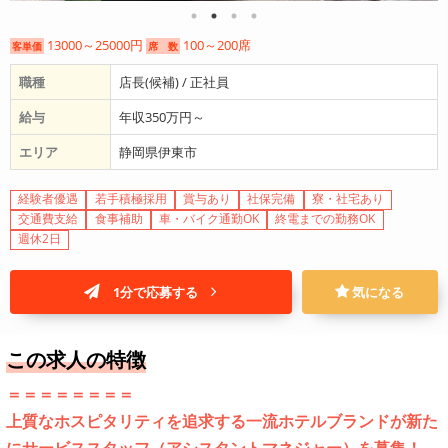
13000～25000円
100～200席
客単価
席 数
職種
店長(候補) / 正社員
給与
年収350万円～
エリア
静岡県伊東市
経験者優遇
若手積極採用
賞与あり
社保完備
寮・社宅あり
交通費支給
食事補助
車・バイク通勤OK
終電までの勤務OK
週休2日
1分で応募する
気になる
この求人の特徴
＝＝＝＝＝＝＝＝
上質なホスピタリティを追求する一流ホテルブランドが新た
にサービススタッフ（アシスタントマネジャー）を募集！