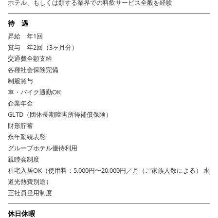
ホテル、もしくは類する業界での料飲サービス全般を経験
待 遇
昇給 年1回
賞与 年2回（3ヶ月分）
交通費全額支給
各種社会保険完備
制服貸与
車・バイク通勤OK
企業年金
GLTD（団体長期障害所得補償保険）
財形貯蓄
永年勤続表彰
グループホテル優待利用
親睦会制度
社宅入居OK（使用料：5,000円〜20,000円／月（ご家族人数による） 水
道光熱費別途）
正社員登用制度
休日休暇