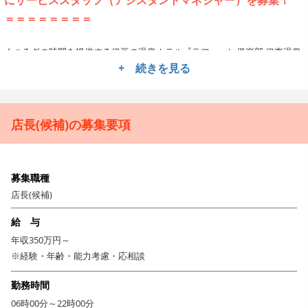
＝＝＝＝＝＝＝＝
くつろぎの時間を提供する伊豆の温泉ホテル『ラフォーレ俱楽部 伊東温泉
+ 続きを見る
湯の庭』。世界最大のホテルチェーン「マリオット・インターナショナ
ル」よりライセンスを得て、日本国内で大型複合施設・会員制リゾート・
レストラン等を多数経営する大手グループ「森トラスト・ホテルズ&リゾ
ーツ株式会社」により運営されています。
店長(候補)の募集要項
上質なホスピタリティの提供をモットーとしている同社ですが、今後も観
光から地方を盛り上げる様々なプロジェクトを控えており、新たに力を発
揮していただけるメンバーを求めています！
募集職種
＝＝＝＝＝＝＝＝
店長(候補)
若手も活躍中！充実の福利厚生＆ブランド力のあるホテルで
給 与
キャリアを積みたい方は大歓迎
年収350万円～
＝＝＝＝＝＝＝＝
※経験・年齢・能力考慮・応相談
今回はホテル内の宿泊部門or料理部門いずれかで活躍していただけるアシ
勤務時間
スタントマネージャーを募集します。配属先により多彩なサービススキル
06時00分～22時00分