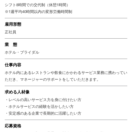
が身につく好環境で、全員で助け合いながら効率的に業務を進めることが
シフト8時間での交代制（休憩1時間）
よしとされている現場のため、残業も少なめ＆困った時はすぐ先輩や同僚
※1週平均40時間以内の変形労働時間制
に頼れる温かい雰囲気があります。飲食経験がある方は大歓迎◎基本の昇
給賞与・保険・財形貯蓄はもちろんのこと、社員優待や格安の社宅完備な
雇用形態
ど安定企業ならではの福利厚生も充実しています。他にも、休暇制度はそ
正社員
れぞれのライフステージに合わせて様々なものを用意しており、安心して
仕事に注力できるでしょう。
業 態
また、希望する方は全国転勤も可能。沖縄や長野など地方のリゾートに憧
ホテル・ブライダル
れがある方や自分の力を試してみたい方はぜひご相談下さい！あなたの頑
張りが地域や国の元気に繋がる、将来性の高い会社で働いてみませんか？
仕事内容
ホテル内にあるレストランや飲食にかかわるサービス業務に携わってい
ただき、マネージャーのサポートをしていただきます。
求める人材像
・レベルの高いサービス力を身に付けたい方
・ホテルサービスの経験を活かしたい方
・安定感のある企業で長期的に活躍したい方
応募資格