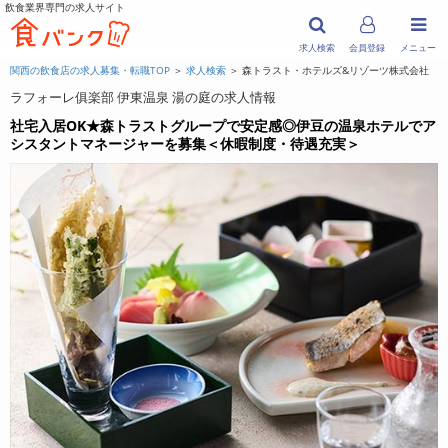
飲食業界専門の求人サイト
求人検索
会員登録
メニュー
関西の飲食店の求人募集・転職TOP
＞
求人検索
＞ 森トラスト・ホテルズ&リゾーツ株式会社
ラフォーレ俱楽部 伊東温泉 湯の庭の求人情報
社宅入居OK★森トラストグループで安定感◎伊豆の温泉ホテルでア
シスタントマネージャーを募集＜休暇制度・待遇充実＞