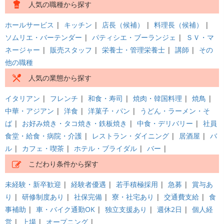
人気の職種から探す
ホールサービス
|
キッチン
|
店長（候補）
|
料理長（候補）
|
ソムリエ・バーテンダー
|
パティシエ・ブーランジェ
|
ＳＶ・マ
ネージャー
|
販売スタッフ
|
栄養士・管理栄養士
|
講師
|
その
他の職種
人気の業態から探す
イタリアン
|
フレンチ
|
和食・寿司
|
焼肉・韓国料理
|
焼鳥
|
中華・アジアン
|
洋食
|
洋菓子・パン
|
うどん・ラーメン・そ
ば
|
お好み焼き・タコ焼き・鉄板焼き
|
中食・デリバリー
|
社員
食堂・給食・病院・介護
|
レストラン・ダイニング
|
居酒屋
|
バ
ル
|
カフェ・喫茶
|
ホテル・ブライダル
|
バー
|
こだわり条件から探す
未経験・新卒歓迎
|
経験者優遇
|
若手積極採用
|
急募
|
賞与あ
り
|
研修制度あり
|
社保完備
|
寮・社宅あり
|
交通費支給
|
食
事補助
|
車・バイク通勤OK
|
独立支援あり
|
週休2日
|
個人経
営
|
上場
|
オープニング
|