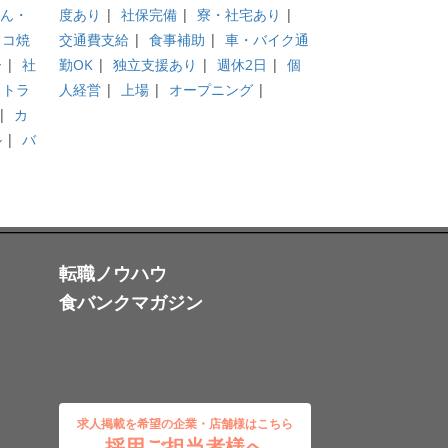
ん・
度あり
|
社保完備
|
寮・社宅あり
|
タコ焼
交通費支給
|
食事補助
|
車・バイク通
ー
|
社
勤OK
|
独立支援あり
|
週休2日
|
個
ストラ
人経営
|
上場
|
オープニング
|
|
カ
ル
|
バ
転職ノウハウ
食バンクマガジン
求人掲載を希望の企業・店舗様はこちら
採用ご担当者様へ