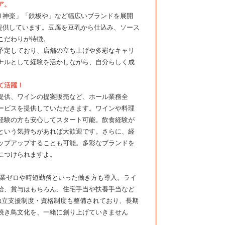
ア。
り神楽」「鉄板や」など幅広いブランドを展開
提供しています。豆腐を豆乳から仕込み、ソース
こだわりが特徴。
予定しており、店舗の立ち上げや多彩なキャリ
ナルとして経験を活かしながら、自分らしく成
て活躍！
提供、ワインの提案販売など、ホール業務全
ービスを提供していただきます。ワインや料理
経験の方も安心してスタート可能。飲食経験が
という気持ちがあれば大歓迎です。さらに、経
ップアップすることも可能。多彩なブランドを
につけられますよ。
、残業ゼロや時短勤務といった働き方も導入。ライ
給、賞与はもちろん、住宅手当や扶養手当など
独立支援制度・資格制度も整備されており、長期
焼き鳥文化を、一緒に創り上げていきません