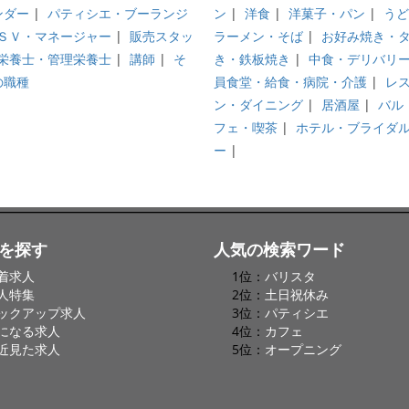
ンダー
|
パティシエ・ブーランジ
ン
|
洋食
|
洋菓子・パン
|
うど
ＳＶ・マネージャー
|
販売スタッ
ラーメン・そば
|
お好み焼き・
栄養士・管理栄養士
|
講師
|
そ
き・鉄板焼き
|
中食・デリバリ
の職種
員食堂・給食・病院・介護
|
レ
ン・ダイニング
|
居酒屋
|
バル
フェ・喫茶
|
ホテル・ブライダ
ー
|
を探す
人気の検索ワード
着求人
1位：
バリスタ
人特集
2位：
土日祝休み
ックアップ求人
3位：
パティシエ
になる求人
4位：
カフェ
近見た求人
5位：
オープニング