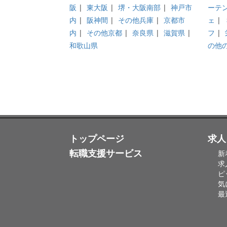
阪
|
東大阪
|
堺・大阪南部
|
神戸市
ーテ
内
|
阪神間
|
その他兵庫
|
京都市
ェ
|
内
|
その他京都
|
奈良県
|
滋賀県
|
フ
|
和歌山県
の他
トップページ
求人
転職支援サービス
新
求
ピ
気
最