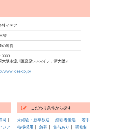
会社イデア
 三智
業の運営
-0003
府大阪市淀川区宮原5-3-52イデア新大阪2F
://www.idea-co.jp/
こだわり条件から探す
寿司
|
未経験・新卒歓迎
|
経験者優遇
|
若手
アジア
積極採用
|
急募
|
賞与あり
|
研修制