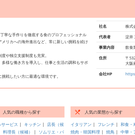
社名
株式
と丁寧な手作りを徹底する食のプロフェッショナル
代表者
淀井
アメリカへの海外進出など、常に新しい挑戦を続け
事業内容
飲食
制度や独立支援制度も充実。
住所
〒532
、多様な働き方を導入し、仕事と生活の調和もサポ
大阪
会社HP
https
に挑戦したい方に最適な環境です。
人気の職種から探す
人気の業態から探す
ルサービス
|
キッチン
|
店長（候
イタリアン
|
フレンチ
|
和食・
|
料理長（候補）
|
ソムリエ・バ
焼肉・韓国料理
|
焼鳥
|
中華・