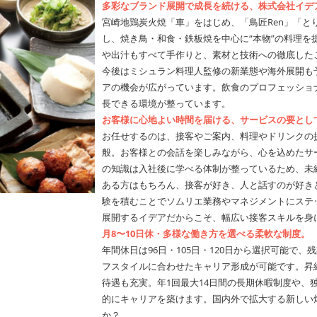
多彩なブランド展開で成長を続ける、株式会社イデ
宮崎地鶏炭火焼「車」をはじめ、「鳥匠Ren」「と
し、焼き鳥・和食・鉄板焼を中心に“本物”の料理を
や出汁もすべて手作りと、素材と技術への徹底した
今後はミシュラン料理人監修の新業態や海外展開も
アの機会が広がっています。飲食のプロフェッショ
長できる環境が整っています。
お客様に心地よい時間を届ける、サービスの要とし
お任せするのは、接客やご案内、料理やドリンクの
般。お客様との会話を楽しみながら、心を込めたサ
の知識は入社後に学べる体制が整っているため、未
ある方はもちろん、接客が好き、人と話すのが好き
験を積むことでソムリエ業務やマネジメントにステ
展開するイデアだからこそ、幅広い接客スキルを身
月8〜10日休・多様な働き方を選べる柔軟な制度。
年間休日は96日・105日・120日から選択可能で
フスタイルに合わせたキャリア形成が可能です。昇
待遇も充実。年1回最大14日間の長期休暇制度や、
的にキャリアを築けます。国内外で拡大する新しい
か？