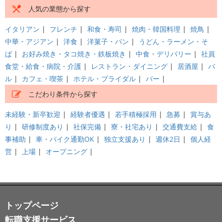
人気の業態から探す
イタリアン
|
フレンチ
|
和食・寿司
|
焼肉・韓国料理
|
焼鳥
|
中華・アジアン
|
洋食
|
洋菓子・パン
|
うどん・ラーメン・そ
ば
|
お好み焼き・タコ焼き・鉄板焼き
|
中食・デリバリー
|
社員
食堂・給食・病院・介護
|
レストラン・ダイニング
|
居酒屋
|
バ
ル
|
カフェ・喫茶
|
ホテル・ブライダル
|
バー
|
こだわり条件から探す
未経験・新卒歓迎
|
経験者優遇
|
若手積極採用
|
急募
|
賞与あ
り
|
研修制度あり
|
社保完備
|
寮・社宅あり
|
交通費支給
|
食
事補助
|
車・バイク通勤OK
|
独立支援あり
|
週休2日
|
個人経
営
|
上場
|
オープニング
|
トップページ
転職支援サービス