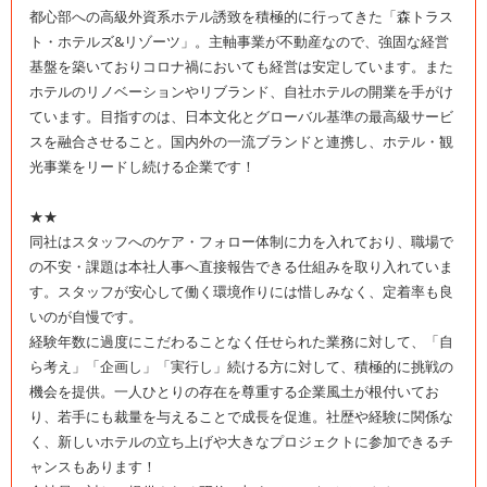
都心部への高級外資系ホテル誘致を積極的に行ってきた「森トラス
ト・ホテルズ&リゾーツ」。主軸事業が不動産なので、強固な経営
基盤を築いておりコロナ禍においても経営は安定しています。また
ホテルのリノベーションやリブランド、自社ホテルの開業を手がけ
ています。目指すのは、日本文化とグローバル基準の最高級サービ
スを融合させること。国内外の一流ブランドと連携し、ホテル・観
光事業をリードし続ける企業です！
★★
同社はスタッフへのケア・フォロー体制に力を入れており、職場で
の不安・課題は本社人事へ直接報告できる仕組みを取り入れていま
す。スタッフが安心して働く環境作りには惜しみなく、定着率も良
いのが自慢です。
経験年数に過度にこだわることなく任せられた業務に対して、「自
ら考え」「企画し」「実行し」続ける方に対して、積極的に挑戦の
機会を提供。一人ひとりの存在を尊重する企業風土が根付いてお
り、若手にも裁量を与えることで成長を促進。社歴や経験に関係な
く、新しいホテルの立ち上げや大きなプロジェクトに参加できるチ
ャンスもあります！