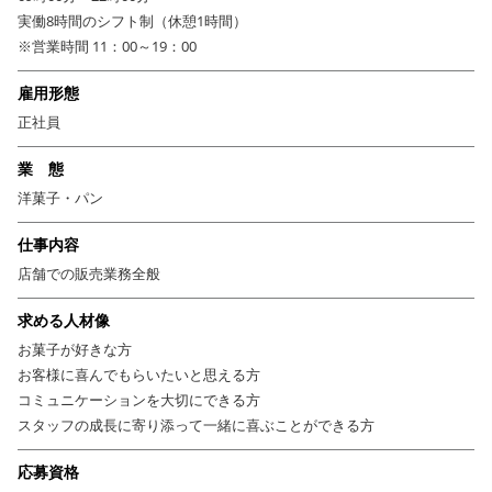
は全額支給。ブランドの魅力と品質を守る“お店の顔”として、スイーツが
実働8時間のシフト制（休憩1時間）
好きな方、人と接することが好きな方にぴったりの環境です。
※営業時間 11：00～19：00
雇用形態
正社員
業 態
洋菓子・パン
仕事内容
店舗での販売業務全般
求める人材像
お菓子が好きな方
お客様に喜んでもらいたいと思える方
コミュニケーションを大切にできる方
スタッフの成長に寄り添って一緒に喜ぶことができる方
応募資格