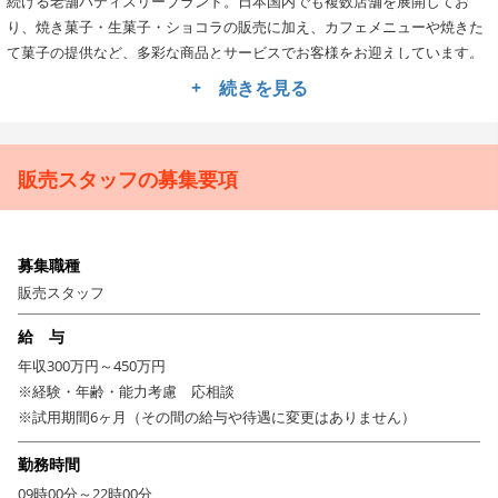
続ける老舗パティスリーブランド。日本国内でも複数店舗を展開してお
り、焼き菓子・生菓子・ショコラの販売に加え、カフェメニューや焼きた
て菓子の提供など、多彩な商品とサービスでお客様をお迎えしています。
商品はすべてフランス本国と同等のクオリティを保持。繊細で贅沢な味わ
+ 続きを見る
いを、丁寧な接客と共にお届けすることが、スタッフ一人ひとりの大切な
役割です。
接客・販売から店舗運営まで、ブランドを支えるやりがいあ
販売スタッフの募集要項
る仕事。
お任せするのは、スイーツの接客・販売、カフェメニューの提供、簡単な
焼き菓子の製造補助など。入社後は経験に応じて販売業務全般からスター
募集職種
トし、成長に合わせて発注・売上管理、スタッフ育成、商品提案などにも
携わっていただきます。お客様に寄り添いながら、素材や製法の魅力を伝
販売スタッフ
える接客を通じて、ブランドの世界観を体現していくことが求められるポ
給 与
ジションです。
年収300万円～450万円
福利厚生充実＆年間休日120日。長く安心して働ける環境で
※経験・年齢・能力考慮 応相談
す。
※試用期間6ヶ月（その間の給与や待遇に変更はありません）
運営母体は創業110年以上の実績を誇る中島大祥堂グループ。賞与年2回・
住宅手当・家族手当・時短勤務・資格取得支援制度など、ライフステージ
勤務時間
に応じた働き方を支える制度も整っています。年間休日は120日、残業代
09時00分～22時00分