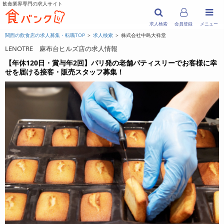
飲食業界専門の求人サイト
求人検索
会員登録
メニュー
関西の飲食店の求人募集・転職TOP
＞
求人検索
＞ 株式会社中島大祥堂
LENOTRE 麻布台ヒルズ店の求人情報
【年休120日・賞与年2回】パリ発の老舗パティスリーでお客様に幸
せを届ける接客・販売スタッフ募集！