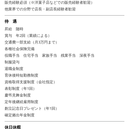
販売経験必須（※洋菓子店などでの販売経験者歓迎）
他業界での分野で店長・副店長経験者歓迎
待 遇
昇給 随時
賞与 年2回（業績による）
交通費一部支給（月3万円まで）
各種社会保険完備
役職手当 住宅手当 家族手当 残業手当 深夜手当
制服貸与
退職金制度
育休後時短勤務制度
資格取得支援制度（会社指定）
表彰制度（年1回）
慶弔見舞金制度
定年後継続雇用制度
創立記念日プレゼント（年1回）
確定拠出年金制度
休日休暇