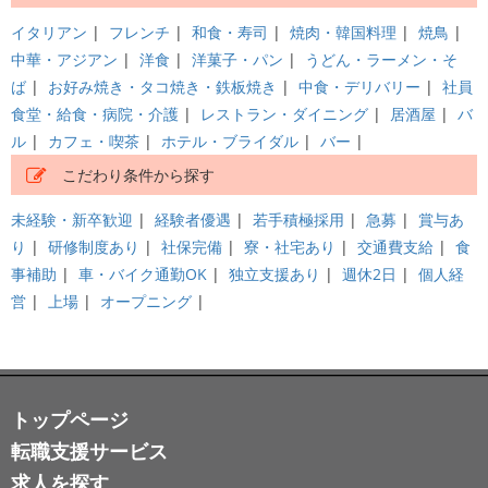
イタリアン
|
フレンチ
|
和食・寿司
|
焼肉・韓国料理
|
焼鳥
|
中華・アジアン
|
洋食
|
洋菓子・パン
|
うどん・ラーメン・そ
ば
|
お好み焼き・タコ焼き・鉄板焼き
|
中食・デリバリー
|
社員
食堂・給食・病院・介護
|
レストラン・ダイニング
|
居酒屋
|
バ
ル
|
カフェ・喫茶
|
ホテル・ブライダル
|
バー
|
こだわり条件から探す
未経験・新卒歓迎
|
経験者優遇
|
若手積極採用
|
急募
|
賞与あ
り
|
研修制度あり
|
社保完備
|
寮・社宅あり
|
交通費支給
|
食
事補助
|
車・バイク通勤OK
|
独立支援あり
|
週休2日
|
個人経
営
|
上場
|
オープニング
|
トップページ
転職支援サービス
求人を探す