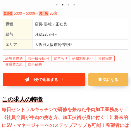
5000～6000円
80席
客単価
席 数
職種
店長(候補) / 正社員
給与
月給28万円～
エリア
大阪府大阪市阿倍野区
経験者優遇
若手積極採用
賞与あり
研修制度あり
社保完備
交通費支給
食事補助
1分で応募する
気になる
この求人の特徴
毎日セントラルキッチンで研修を兼ねた牛肉加工業務あり
《社員全員が牛肉の捌き方、加工技術が身に付く！》将来的
にSV・マネージャーへのステップアップも可能！希望者には