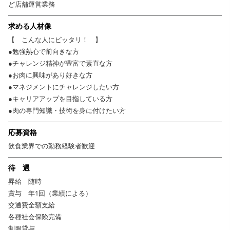
ど店舗運営業務
求める人材像
【 こんな人にピッタリ！ 】
●勉強熱心で前向きな方
●チャレンジ精神が豊富で素直な方
●お肉に興味があり好きな方
●マネジメントにチャレンジしたい方
●キャリアアップを目指している方
●肉の専門知識・技術を身に付けたい方
応募資格
飲食業界での勤務経験者歓迎
待 遇
昇給 随時
賞与 年1回（業績による）
交通費全額支給
各種社会保険完備
制服貸与