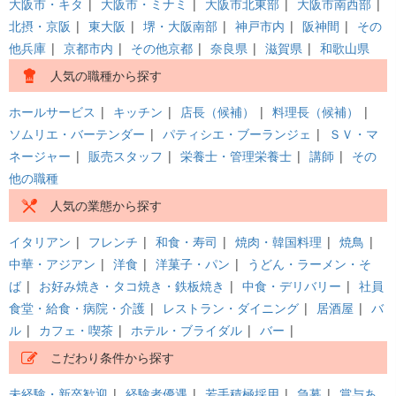
大阪市・キタ
|
大阪市・ミナミ
|
大阪市北東部
|
大阪市南西部
|
北摂・京阪
|
東大阪
|
堺・大阪南部
|
神戸市内
|
阪神間
|
その
他兵庫
|
京都市内
|
その他京都
|
奈良県
|
滋賀県
|
和歌山県
人気の職種から探す
ホールサービス
|
キッチン
|
店長（候補）
|
料理長（候補）
|
ソムリエ・バーテンダー
|
パティシエ・ブーランジェ
|
ＳＶ・マ
ネージャー
|
販売スタッフ
|
栄養士・管理栄養士
|
講師
|
その
他の職種
人気の業態から探す
イタリアン
|
フレンチ
|
和食・寿司
|
焼肉・韓国料理
|
焼鳥
|
中華・アジアン
|
洋食
|
洋菓子・パン
|
うどん・ラーメン・そ
ば
|
お好み焼き・タコ焼き・鉄板焼き
|
中食・デリバリー
|
社員
食堂・給食・病院・介護
|
レストラン・ダイニング
|
居酒屋
|
バ
ル
|
カフェ・喫茶
|
ホテル・ブライダル
|
バー
|
こだわり条件から探す
未経験・新卒歓迎
|
経験者優遇
|
若手積極採用
|
急募
|
賞与あ