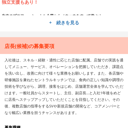
独立支援もあり！
牛肉のプロフェッショナル企業からノウハウをすべて学ぶ！
+ 続きを見る
業者任せではなく自分たちで農家を選び、血統や餌を選別し、適度な霜降
りで濃厚な旨味と肉質を生み出すこと、そして自らの手で1本1本を骨から
捌くこと。これが、萬野屋が1930年から貫いてきたこだわりです。本当に
美味しい牛肉を、自信をもって届けたい！そんな強い想いで、牛肉の仕入
店長(候補)の募集要項
れから加工、販売、またそのノウハウを活かした飲食店を経営している萬
野屋では、店長候補を募集しています。牛肉に関するすべてのことが学べ
入社後は、スキル・経験・適性に応じた店舗に配属。店舗での実践を通
る環境だから、プロフェッショナルへと成長できますよ！
してメニュー、サービス、オペレーションを把握していただき、課題点
を洗い出し、改善に向けて様々な業務をお願いします。また、各店舗や
毎日スキルアップできる手厚い研修制度
研修施設を兼ねたセントラルキッチンでは、食肉の正しい知識や調理の
現在、焼肉を中心に5ブランド8店舗を運営中。萬野屋自慢の牛肉を、それ
技術を学びながら、調理、接客をはじめ、店舗運営全体を学んでいただ
ぞれが違ったコンセプトで提供しています。特に特徴的なのは、各店舗で
けます。一般社員からスタートし、主任、副店長…と入社1年後をめど
実施している”一切れ売り”。牛肉の本当に美味しい部分を味わっていただ
に店長へステップアップしていただくことを目指してください。その
きたいと思うからこそ、手間ひまをしっかりかけている究極の肉専門店で
後、複数店舗の指導をするSVや新規店舗の開発など、コアメンバーと
す。毎日全員がセントラルキッチンに集い、肉の捌き方から隠し包丁の入
なり幅広い業務を担うチャンスがあります。
れ方、美味しい食べ方などをしっかりと学び、実践に活かせるので、毎日
スキルアップできます！
募集職種