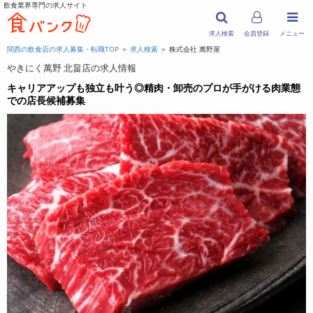
飲食業界専門の求人サイト
求人検索
会員登録
メニュー
関西の飲食店の求人募集・転職TOP
＞
求人検索
＞ 株式会社 萬野屋
やきにく萬野 北畠店の求人情報
キャリアアップも独立も叶う◎精肉・卸売のプロが手がける肉業態
での店長候補募集