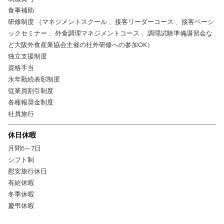
食事補助
研修制度 （マネジメントスクール 、接客リーダーコース 、接客ベーシ
ックセミナー 、外食調理マネジメントコース 、調理試験準備講習会な
ど大阪外食産業協会主催の社外研修への参加OK）
独立支援制度
資格手当
永年勤続表彰制度
従業員割引制度
各種報奨金制度
社員旅行
休日休暇
月間6～7日
シフト制
慰安旅行休日
有給休暇
冬季休暇
慶弔休暇