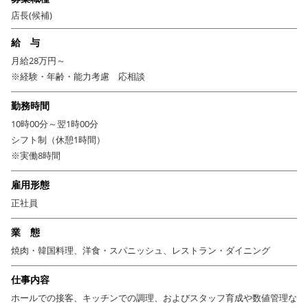
萬野屋が目指すのは、「日本一の焼肉店」…ではなく「日本一のお肉料理
店長(候補)
屋」です。これまで培ってきたノウハウ、マインドは競合他社にも惜しみ
給 与
なく発信！お客様はじめプロも唸る飲食店を築いていきます。そんな萬野
月給28万円～
屋の一員として活躍しませんか？
※経験・年齢・能力考慮 応相談
勤務時間
10時00分～翌1時00分
シフト制（休憩1時間）
※実働8時間
雇用形態
正社員
業 態
焼肉・韓国料理、洋食・スパニッシュ、レストラン・ダイニング
仕事内容
ホールでの接客、キッチンでの調理、およびスタッフ育成や数値管理な