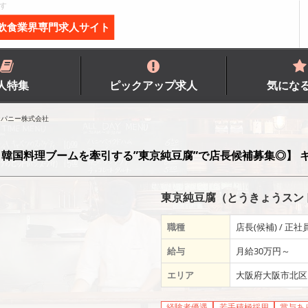
す
飲食業界専門求人サイト
人特集
ピックアップ求人
気にな
ンパニー株式会社
韓国料理ブームを牽引する”東京純豆腐”で店長候補募集◎】 
東京純豆腐（とうきょうスン
職種
店長(候補) / 正社
給与
月給30万円～
エリア
大阪府大阪市北区
経験者優遇
若手積極採用
賞与あ