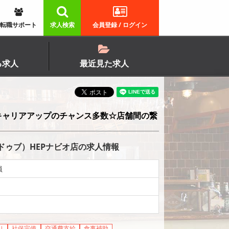
転職サポート
求人検索
会員登録 / ログイン
る求人
最近見た求人
キャリアアップのチャンス多数☆店舗間の繋
ドゥブ）HEPナビオ店の求人情報
員
り
社保完備
交通費支給
食事補助