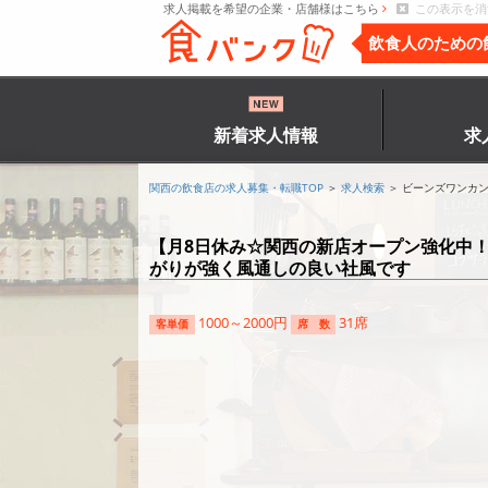
求人掲載を希望の企業・店舗様はこちら
この表示を消
飲食人のための
新着求人情報
求
関西の飲食店の求人募集・転職TOP
＞
求人検索
＞ ビーンズワンカ
【月8日休み☆関西の新店オープン強化中！
がりが強く風通しの良い社風です
1000～2000円
31席
客単価
席 数