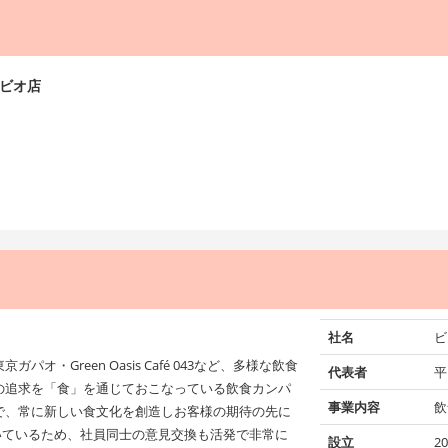
ナビオ店
社名
ビ
・Green Oasis Café 043など、多様な飲食
代表者
平
の追求を「食」を通じておこなっている飲食カンパ
事業内容
飲
で、常に新しい食文化を創造しお客様の期待の先に
いているため、社員同士の意見交換も活発で非常に
設立
2