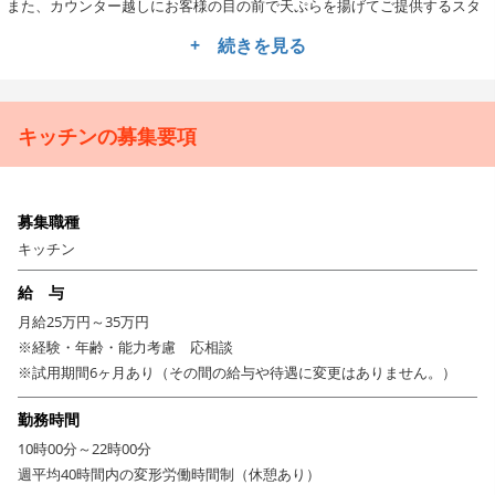
また、カウンター越しにお客様の目の前で天ぷらを揚げてご提供するスタ
イルのため、適切な提供スピードとタイミングも重要。食材の特徴やおす
+ 続きを見る
すめの食べ方をお伝えしながら、お客様の反応を直接感じられるのもこの
仕事の醍醐味です。
野菜の切り方から、天ぷらの揚げ方まで。丁寧に技術を継承
キッチンの募集要項
お任せするのは、仕込み、調理、盛り付け、揚げ場など、キッチン内での
業務全般。経験の浅い方には、野菜のカットやご飯の炊き上げ、盛り付け
といった補助業務からスタートし、スキルに応じて徐々にステップアップ
していただきます。揚げ物一つとっても、素材・油・衣の状態を見極める
募集職種
繊細な技術が求められる世界。加工品に頼らず、一から出汁を引き、食材
キッチン
と真摯に向き合う環境だからこそ、調理人としての芯が育ちます。キャリ
アを重ねれば、副料理長や料理長として店舗運営に携わる道も開けていま
給 与
す。
月給25万円～35万円
老舗でありながら、若手の育成にも注力。個性に合わせて一
※経験・年齢・能力考慮 応相談
歩ずつ成長できる。
※試用期間6ヶ月あり（その間の給与や待遇に変更はありません。）
2024年に神姫フードサービスの子会社となり、経営基盤がさらに強化され
勤務時間
ました。老舗と聞くと“見て覚える”文化を想像されるかもしれませんが、
10時00分～22時00分
弊社では時代に合わせた育成スタイルを導入。一人ひとりの個性や成長ス
週平均40時間内の変形労働時間制（休憩あり）
ピードに合わせて丁寧にサポートします。アルバイト経験しかない方や、