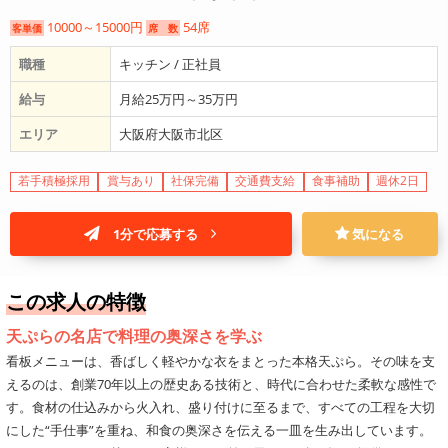
10000～15000円
54席
客単価
席 数
職種
キッチン / 正社員
給与
月給25万円～35万円
エリア
大阪府大阪市北区
若手積極採用
賞与あり
社保完備
交通費支給
食事補助
週休2日
1分で応募する
気になる
この求人の特徴
天ぷらの名店で料理の奥深さを学ぶ
看板メニューは、香ばしく軽やかな衣をまとった本格天ぷら。その味を支
えるのは、創業70年以上の歴史ある技術と、時代に合わせた柔軟な感性で
す。食材の仕込みから火入れ、盛り付けに至るまで、すべての工程を大切
にした“手仕事”を重ね、和食の奥深さを伝える一皿を生み出しています。