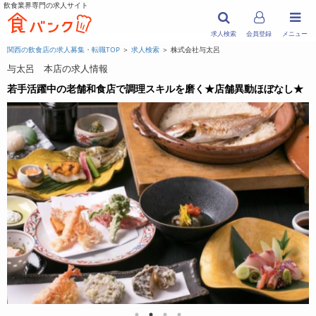
飲食業界専門の求人サイト
求人検索
会員登録
メニュー
関西の飲食店の求人募集・転職TOP
＞
求人検索
＞ 株式会社与太呂
与太呂 本店の求人情報
若手活躍中の老舗和食店で調理スキルを磨く★店舗異動ほぼなし★