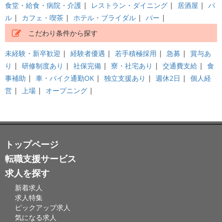
食堂・給食・病院・介護
|
レストラン・ダイニング
|
居酒屋
|
バ
ル
|
カフェ・喫茶
|
ホテル・ブライダル
|
バー
|
こだわり条件から探す
未経験・新卒歓迎
|
経験者優遇
|
若手積極採用
|
急募
|
賞与あ
り
|
研修制度あり
|
社保完備
|
寮・社宅あり
|
交通費支給
|
食
事補助
|
車・バイク通勤OK
|
独立支援あり
|
週休2日
|
個人経
営
|
上場
|
オープニング
|
トップページ
転職支援サービス
求人を探す
新着求人
求人特集
ピックアップ求人
気になる求人