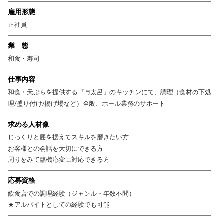
社会人デビューの方も大歓迎。社会人マナーからしっかりレクチャーし、
雇用形態
自信を持ってスタートできる環境を整えています。
正社員
業 態
和食・寿司
仕事内容
和食・天ぷらを提供する『与太呂』のキッチンにて、調理（食材の下処
理/盛り付け/揚げ場など）全般、ホール業務のサポート
求める人材像
じっくりと腰を据えてスキルを磨きたい方
お客様との会話を大切にできる方
周りをみて臨機応変に対応できる方
応募資格
飲食店での調理経験（ジャンル・年数不問）
★アルバイトとしての経験でも可能